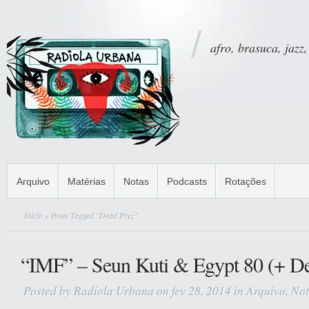
afro, brasuca, jazz,
Arquivo
Matérias
Notas
Podcasts
Rotações
Início
» Posts Tagged "Dead Prez"
“IMF” – Seun Kuti & Egypt 80 (+ De
Posted by
Radiola Urbana
on fev 28, 2014 in
Arquivo
,
Not