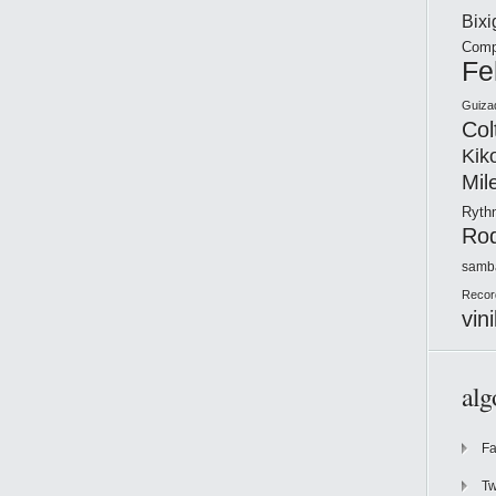
Bix
Comp
Fe
Guiza
Col
Kik
Mil
Ryt
Ro
samb
Recor
vini
alg
F
Tw