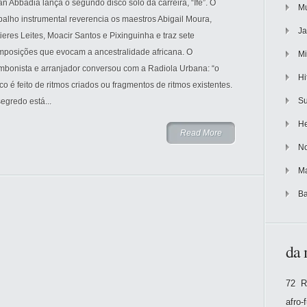
an Abbadia lança o segundo disco solo da carreira, “Ifè”. O
Mu
balho instrumental reverencia os maestros Abigail Moura,
Ja
ieres Leites, Moacir Santos e Pixinguinha e traz sete
mposições que evocam a ancestralidade africana. O
Mi
ombonista e arranjador conversou com a Radiola Urbana: “o
Hi
co é feito de ritmos criados ou fragmentos de ritmos existentes.
Su
egredo está...
He
Read More
No
Ma
Ba
da 
72 R
afro-