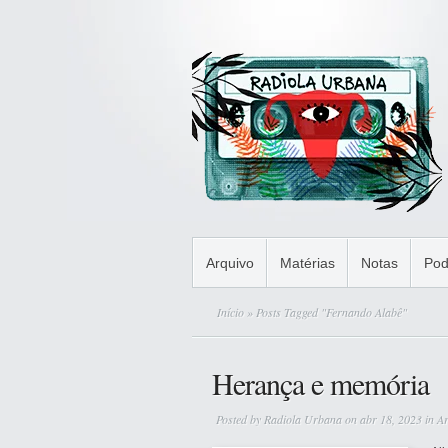
Arquivo
Matérias
Notas
Pod
Início
» Posts Tagged "Fernando Alabê"
Herança e memória
Posted by
Radiola Urbana
on abr 18, 2023 in
Ar