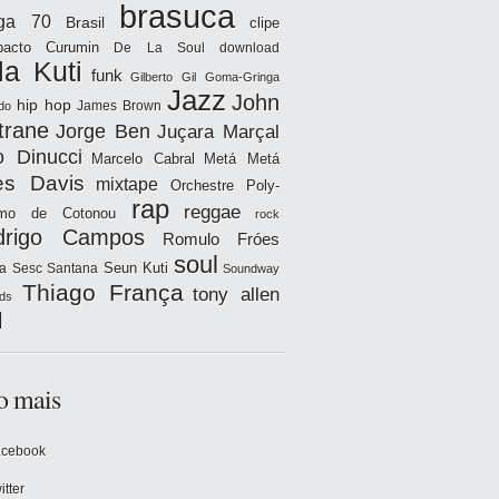
brasuca
iga 70
Brasil
clipe
acto
Curumin
De La Soul
download
la Kuti
funk
Gilberto Gil
Goma-Gringa
Jazz
John
hip hop
James Brown
do
trane
Jorge Ben
Juçara Marçal
o Dinucci
Marcelo Cabral
Metá Metá
es Davis
mixtape
Orchestre Poly-
rap
reggae
hmo de Cotonou
rock
drigo Campos
Romulo Fróes
soul
Seun Kuti
a
Sesc Santana
Soundway
Thiago França
tony allen
ds
l
o mais
acebook
itter