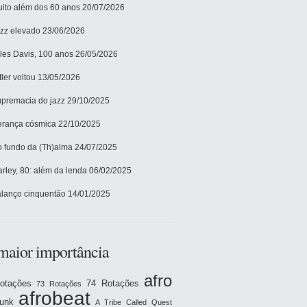
ito além dos 60 anos
20/07/2026
zz elevado
23/06/2026
les Davis, 100 anos
26/05/2026
tler voltou
13/05/2026
premacia do jazz
29/10/2025
rança cósmica
22/10/2025
 fundo da (Th)alma
24/07/2025
rley, 80: além da lenda
06/02/2025
lanço cinquentão
14/01/2025
maior importância
afro
otações
74 Rotações
73 Rotações
afrobeat
funk
A Tribe Called Quest