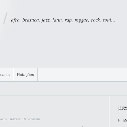
afro, brasuca, jazz, latin, rap, reggae, rock, soul…
casts
Rotações
pre
quivo
,
Matérias
|
0 comments
Mo