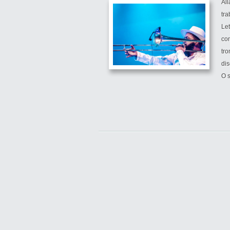
All
tra
Let
co
tr
dis
O s