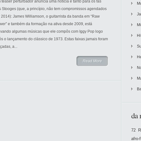
teaser perturbador anuncia uma notícia e tanto para os fãs
Mu
s Stooges (que, a princípio, não tem compromissos agendados
Ja
 2014): James Williamson, o guitarrista da banda em “Raw
wer” e também da formação na ativa desde 2009, está
Mi
avando algumas músicas que ele compôs com Iggy Pop logo
Hi
s o lançamento do clássico de 1973. Estas faixas jamais foram
Su
çadas, a...
He
Read More
No
Ma
Ba
da 
72 R
afro-