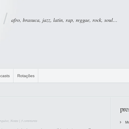
afro, brasuca, jazz, latin, rap, reggae, rock, soul…
casts
Rotações
pre
rquivo
,
Notas
|
3 comments
Mo