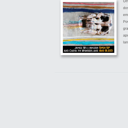
Um 
do
em
Po
gr
apó
lan