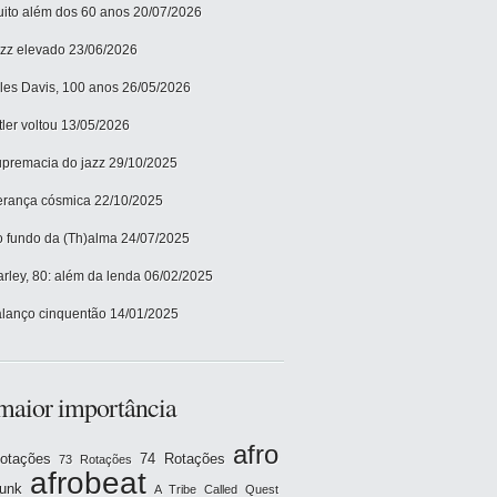
ito além dos 60 anos
20/07/2026
zz elevado
23/06/2026
les Davis, 100 anos
26/05/2026
tler voltou
13/05/2026
premacia do jazz
29/10/2025
rança cósmica
22/10/2025
 fundo da (Th)alma
24/07/2025
rley, 80: além da lenda
06/02/2025
lanço cinquentão
14/01/2025
maior importância
afro
otações
74 Rotações
73 Rotações
afrobeat
funk
A Tribe Called Quest