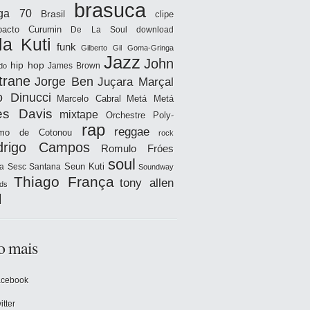
brasuca
iga 70
Brasil
clipe
acto
Curumin
De La Soul
download
la Kuti
funk
Gilberto Gil
Goma-Gringa
Jazz
John
hip hop
James Brown
do
trane
Jorge Ben
Juçara Marçal
o Dinucci
Marcelo Cabral
Metá Metá
es Davis
mixtape
Orchestre Poly-
rap
reggae
hmo de Cotonou
rock
drigo Campos
Romulo Fróes
soul
Seun Kuti
a
Sesc Santana
Soundway
Thiago França
tony allen
ds
l
o mais
acebook
itter