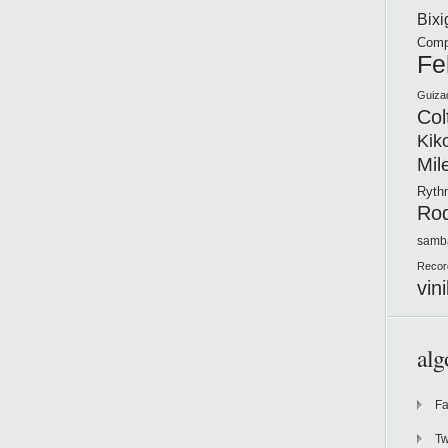
Bix
Comp
Fe
Guiza
Col
Kik
Mil
Ryt
Ro
samb
Recor
vini
alg
F
Tw