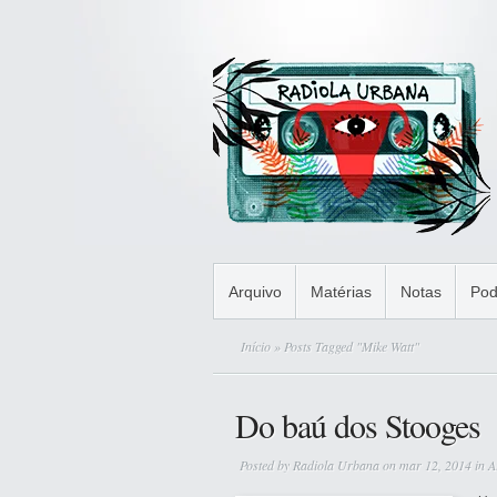
Arquivo
Matérias
Notas
Pod
Início
» Posts Tagged "Mike Watt"
Do baú dos Stooges
Posted by
Radiola Urbana
on mar 12, 2014 in
A