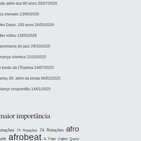
ito além dos 60 anos
20/07/2026
zz elevado
23/06/2026
les Davis, 100 anos
26/05/2026
tler voltou
13/05/2026
premacia do jazz
29/10/2025
rança cósmica
22/10/2025
 fundo da (Th)alma
24/07/2025
rley, 80: além da lenda
06/02/2025
lanço cinquentão
14/01/2025
maior importância
afro
otações
74 Rotações
73 Rotações
afrobeat
funk
A Tribe Called Quest