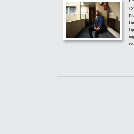
Um
co
Ki
tão
lug
al
ins