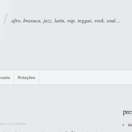
afro, brasuca, jazz, latin, rap, reggae, rock, soul…
casts
Rotações
pre
quivo
|
0 comments
Mo