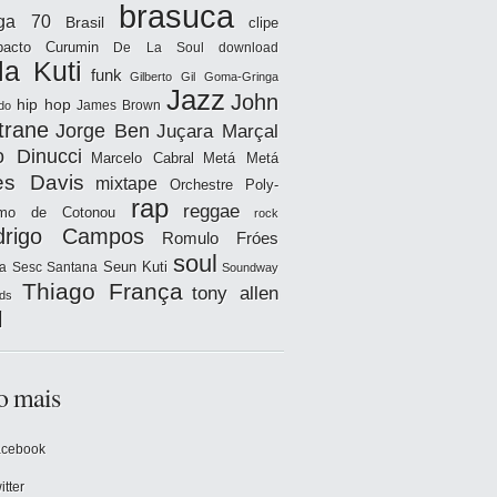
brasuca
iga 70
Brasil
clipe
acto
Curumin
De La Soul
download
la Kuti
funk
Gilberto Gil
Goma-Gringa
Jazz
John
hip hop
James Brown
do
trane
Jorge Ben
Juçara Marçal
o Dinucci
Marcelo Cabral
Metá Metá
es Davis
mixtape
Orchestre Poly-
rap
reggae
hmo de Cotonou
rock
drigo Campos
Romulo Fróes
soul
Seun Kuti
a
Sesc Santana
Soundway
Thiago França
tony allen
ds
l
o mais
acebook
itter