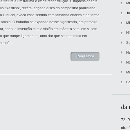
a fratura é um trauma e exige reconstrução. É impressionante
Mu
mo “Rastilho”, recém-lançado disco do compositor paulistano
Ja
ko Dinucci, evoca esse sentido com tamanha clareza e de forma
 ampla. O trabalho se expande nesse significado, em primeiro
Mi
ar, por sua invenção com o violão em mãos: o som, em si, tem
Hi
go que rompe ligamentos, uma dor que se transmuta em
Su
piração...
He
Read More
No
Ma
Ba
da 
72 R
afro-