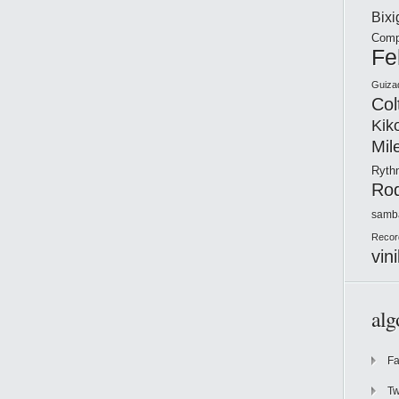
Bix
Comp
Fe
Guiza
Col
Kik
Mil
Ryt
Ro
samb
Recor
vini
alg
F
Tw