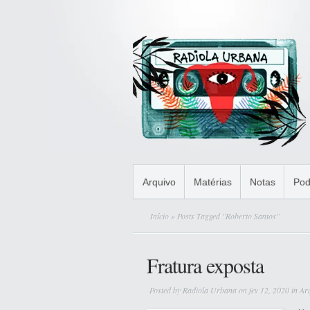
Arquivo
Matérias
Notas
Pod
Início
» Posts Tagged "Roberto Santos"
Fratura exposta
Posted by
Radiola Urbana
on fev 12, 2020 in
Ar