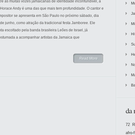
re as muitas vozes jamaicanas de identidade inconfundível, a
Mu
 Horace Andy é uma das que mais tem profundidade. O cantor e
Ja
mpositor se apresenta em São Paulo no próximo sábado, dia
de junho, como atração da tradicional festa Jamboree. Ele
Mi
ta escoltado pela banda brasileira Leões de Israel, já
Hi
ostumada a acompanhar artistas da Jamaica que
Su
He
Read More
No
Ma
Ba
da 
72 R
afro-