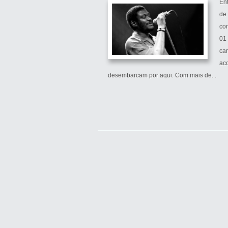
Ent
de
co
01 
can
ac
desembarcam por aqui. Com mais de...