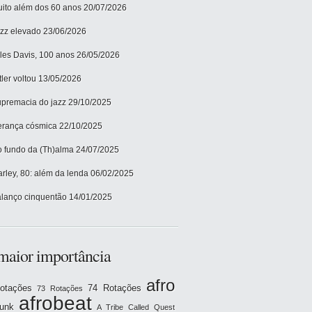
ito além dos 60 anos
20/07/2026
zz elevado
23/06/2026
les Davis, 100 anos
26/05/2026
tler voltou
13/05/2026
premacia do jazz
29/10/2025
rança cósmica
22/10/2025
 fundo da (Th)alma
24/07/2025
rley, 80: além da lenda
06/02/2025
lanço cinquentão
14/01/2025
maior importância
afro
otações
74 Rotações
73 Rotações
afrobeat
funk
A Tribe Called Quest