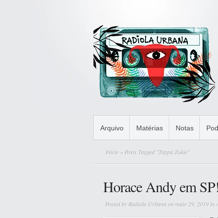
Arquivo
Matérias
Notas
Pod
Início
» Posts Tagged "Tappa Zukie"
Horace Andy em SP
Posted by
Radiola Urbana
on maio 29, 2019 in