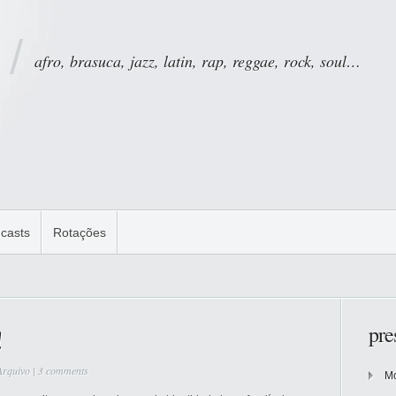
afro, brasuca, jazz, latin, rap, reggae, rock, soul…
casts
Rotações
pre
!
Arquivo
|
3 comments
Mo