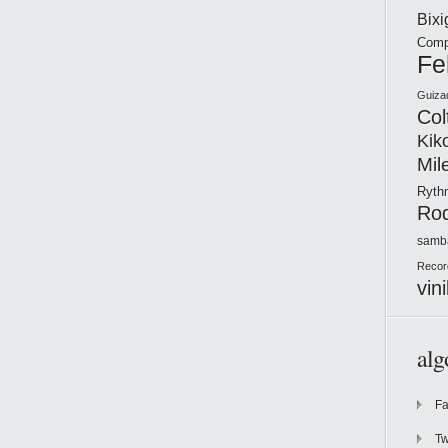
Bix
Comp
Fe
Guiza
Col
Kik
Mil
Ryt
Ro
samb
Recor
vini
alg
F
Tw