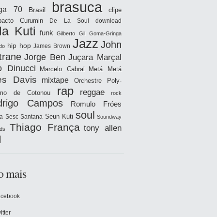
brasuca
iga 70
Brasil
clipe
acto
Curumin
De La Soul
download
la Kuti
funk
Gilberto Gil
Goma-Gringa
Jazz
John
hip hop
James Brown
do
trane
Jorge Ben
Juçara Marçal
o Dinucci
Marcelo Cabral
Metá Metá
es Davis
mixtape
Orchestre Poly-
rap
reggae
hmo de Cotonou
rock
drigo Campos
Romulo Fróes
soul
Seun Kuti
a
Sesc Santana
Soundway
Thiago França
tony allen
ds
l
o mais
acebook
itter