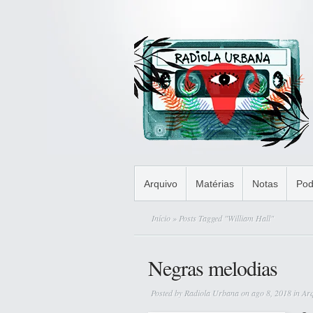
Arquivo
Matérias
Notas
Pod
Início
» Posts Tagged "William Hall"
Negras melodias
Posted by
Radiola Urbana
on ago 8, 2018 in
Ar