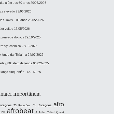
ito além dos 60 anos
20/07/2026
zz elevado
23/06/2026
les Davis, 100 anos
26/05/2026
tler voltou
13/05/2026
premacia do jazz
29/10/2025
rança cósmica
22/10/2025
 fundo da (Th)alma
24/07/2025
rley, 80: além da lenda
06/02/2025
lanço cinquentão
14/01/2025
maior importância
afro
otações
74 Rotações
73 Rotações
afrobeat
funk
A Tribe Called Quest