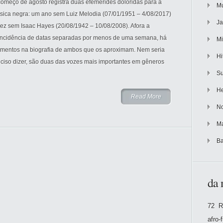
começo de agosto registra duas efemérides doloridas para a
Mu
sica negra: um ano sem Luiz Melodia (07/01/1951 – 4/08/2017)
Ja
dez sem Isaac Hayes (20/08/1942 – 10/08/2008). Afora a
incidência de datas separadas por menos de uma semana, há
Mi
ementos na biografia de ambos que os aproximam. Nem seria
Hi
eciso dizer, são duas das vozes mais importantes em gêneros
Su
He
Read More
No
Ma
Ba
da 
72 R
afro-