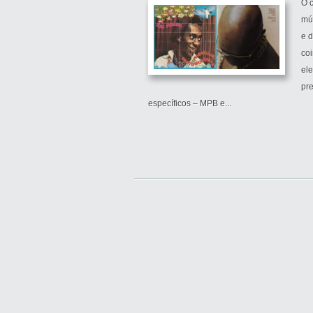
O 
mú
e 
co
el
pr
específicos – MPB e...