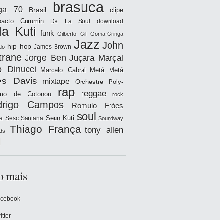
brasuca
iga 70
Brasil
clipe
acto
Curumin
De La Soul
download
la Kuti
funk
Gilberto Gil
Goma-Gringa
Jazz
John
hip hop
James Brown
do
trane
Jorge Ben
Juçara Marçal
o Dinucci
Marcelo Cabral
Metá Metá
es Davis
mixtape
Orchestre Poly-
rap
reggae
hmo de Cotonou
rock
drigo Campos
Romulo Fróes
soul
Seun Kuti
a
Sesc Santana
Soundway
Thiago França
tony allen
ds
l
o mais
acebook
itter