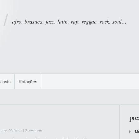
afro, brasuca, jazz, latin, rap, reggae, rock, soul…
casts
Rotações
pre
quivo
,
Matérias
|
0 comments
Mo