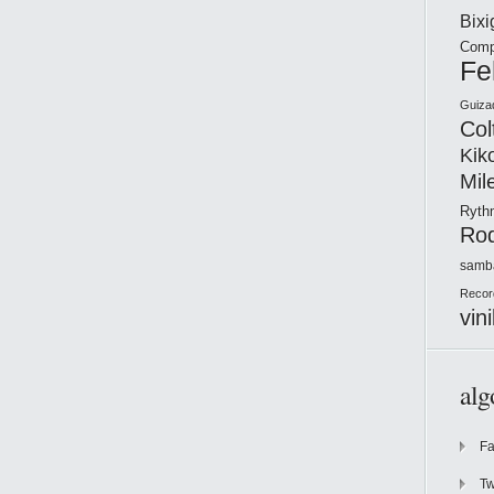
Bix
Comp
Fe
Guiza
Col
Kik
Mil
Ryt
Ro
samb
Recor
vini
alg
F
Tw