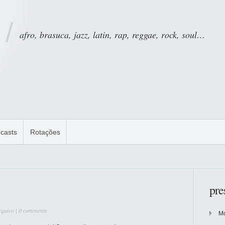
afro, brasuca, jazz, latin, rap, reggae, rock, soul…
casts
Rotações
pre
rquivo
|
0 comments
Mo