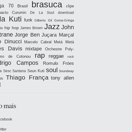
brasuca
iga 70
Brasil
clipe
acto
Curumin
De La Soul
download
la Kuti
funk
Gilberto Gil
Goma-Gringa
Jazz
John
hip hop
James Brown
do
trane
Jorge Ben
Juçara Marçal
o Dinucci
Marcelo Cabral
Metá Metá
es Davis
mixtape
Orchestre Poly-
rap
reggae
hmo de Cotonou
rock
drigo Campos
Romulo Fróes
soul
Seun Kuti
a
Sesc Santana
Soundway
Thiago França
tony allen
ds
l
o mais
acebook
itter