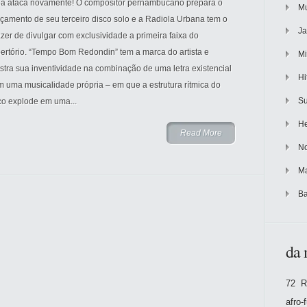
ba ataca novamente! O compositor pernambucano prepara o
Mu
çamento de seu terceiro disco solo e a Radiola Urbana tem o
Ja
zer de divulgar com exclusividade a primeira faixa do
ertório. “Tempo Bom Redondin” tem a marca do artista e
Mi
tra sua inventividade na combinação de uma letra existencial
Hi
 uma musicalidade própria – em que a estrutura rítmica do
Su
co explode em uma...
He
Read More
No
Ma
Ba
da 
72 R
afro-