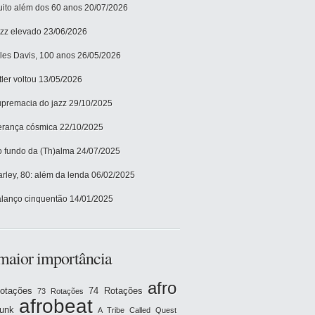
ito além dos 60 anos
20/07/2026
zz elevado
23/06/2026
les Davis, 100 anos
26/05/2026
tler voltou
13/05/2026
premacia do jazz
29/10/2025
rança cósmica
22/10/2025
 fundo da (Th)alma
24/07/2025
rley, 80: além da lenda
06/02/2025
lanço cinquentão
14/01/2025
maior importância
afro
otações
74 Rotações
73 Rotações
afrobeat
funk
A Tribe Called Quest