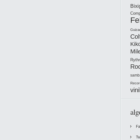
Bix
Comp
Fe
Guiza
Col
Kik
Mil
Ryt
Ro
samb
Recor
vini
alg
F
Tw