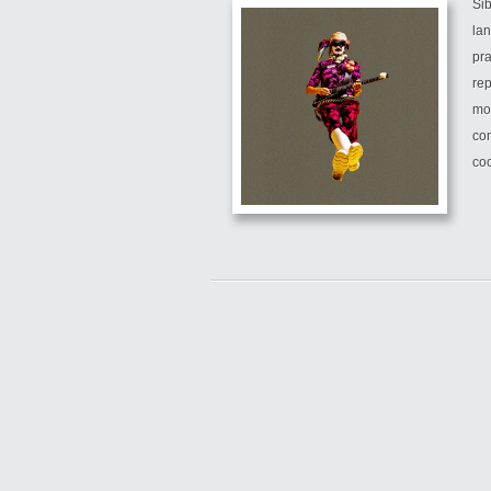
Si
lan
pra
rep
mos
com
co