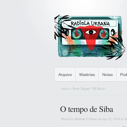
Arquivo
Matérias
Notas
Pod
Início
» Posts Tagged "YB Music"
O tempo de Siba
Posted by
Radiola Urbana
on ago 22, 2019 in
A