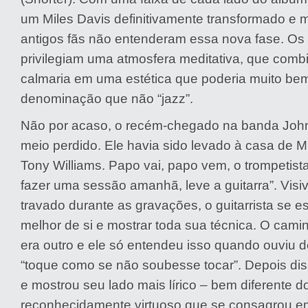
um Miles Davis definitivamente transformado e 
antigos fãs não entenderam essa nova fase. Os 
privilegiam uma atmosfera meditativa, que comb
calmaria em uma estética que poderia muito b
denominação que não “jazz”.
Não por acaso, o recém-chegado na banda John
meio perdido. Ele havia sido levado à casa de M
Tony Williams. Papo vai, papo vem, o trompetist
fazer uma sessão amanhã, leve a guitarra”. Visi
travado durante as gravações, o guitarrista se e
melhor de si e mostrar toda sua técnica. O cami
era outro e ele só entendeu isso quando ouviu d
“toque como se não soubesse tocar”. Depois diss
e mostrou seu lado mais lírico – bem diferente 
reconhecidamente virtuoso que se consagrou em 