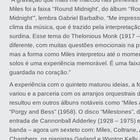
Miles foi a faixa ‘‘Round Midnight’, do álbum ‘‘R
Midnight’”, lembra Gabriel Barbalho. “Me impres
clima da música, que é trazido pela interpretaçã
surdina. Esse tema do Thelonious Monk (1917 –
diferente, com muitas questões emocionais na p
mas a forma como Miles interpretou até o mom
solos é uma experiência memorável. É uma faix
guardada no coração.”
A experiência com o quinteto maturou ideias, a
variou e a parceria com os arranjos orquestrais 
resultou em outros álbuns notáveis como “Miles
“Porgy and Bess” (1958). O disco “Milestones”, 
entrada de Cannonball Adderley (1928 – 1975) e
banda – agora um sexteto com: Miles, Coltrane, 
Chambers, os pianistas Garland e Wynton Kelly 