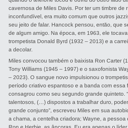
cavernosa de Miles Davis. Por ter um timbre de 
inconfundível, era muito comum que outros jazzi
seu jeito de falar. Hancock pensou, então, que s
de algum amigo. Na época, em 1963, ele tocav
trompetista Donald Byrd (1932 – 2013) e a carr
a decolar.
Miles convocou também o baixista Ron Carter (19
Tony Williams (1945 – 1997) e o saxofonista Wa
– 2023). O sangue novo impulsionou o trompeti
período criativo espantoso e a banda com essa
consagrou como seu segundo grande quinteto. 
talentosos, (…) dispostos a trabalhar duro, pod
grande conjunto”, escreveu Miles em sua autobio
a chama, a centelha criadora; Wayne, a pessoa 
Ron e Herbie, as âncoras. Eu era apenas o líder