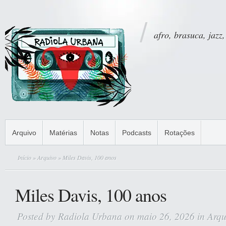
afro, brasuca, jazz,
Arquivo
Matérias
Notas
Podcasts
Rotações
Início
»
Arquivo
» Miles Davis, 100 anos
Miles Davis, 100 anos
Posted by
Radiola Urbana
on maio 26, 2026 in
Arqu