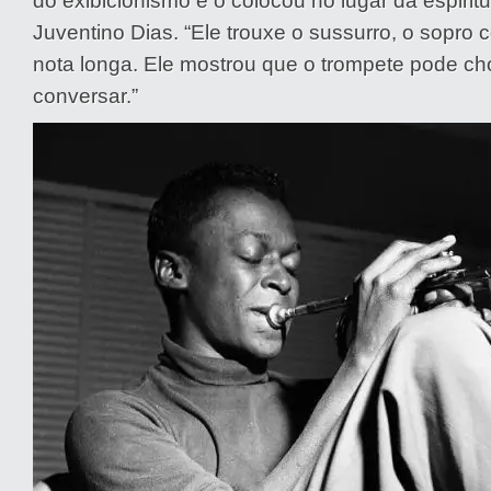
do exibicionismo e o colocou no lugar da espirit
Juventino Dias. “Ele trouxe o sussurro, o sopro 
nota longa. Ele mostrou que o trompete pode cho
conversar.”