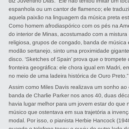
diz Juventino Dias. “Ele não tentou imitar um toc
espanhola ou um cantor de flamenco; ele traduz
aquela paixão na linguagem da música preta es
Como homem afrodiaspórico com os pés na Amé
do interior de Minas, acostumado com a mistura
religiosa, grupos de congado, banda de música 
modão sertanejo, sinto uma proximidade gigan
disco. ‘Sketches of Spain’ prova que o trompete
fronteira geográfica: ele chora igual em Madri, 
no meio de uma ladeira histórica de Ouro Preto.”
Assim como Miles Davis realizava um sonho ao e
banda de Charlie Parker nos anos 40, duas déc
havia lugar melhor para um jovem estar do que 
músico que ostentava em sua trajetória a invenç
modal. Por isso, o pianista Herbie Hancock (194
quando o telefone tocou e ouviu do outro lado da