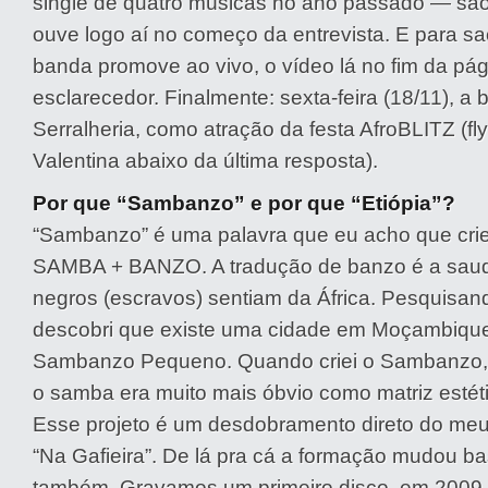
single de quatro músicas no ano passado — são
ouve logo aí no começo da entrevista. E para sac
banda promove ao vivo, o vídeo lá no fim da pág
esclarecedor. Finalmente: sexta-feira (18/11), a
Serralheria, como atração da festa AfroBLITZ (fl
Valentina abaixo da última resposta).
Por que “Sambanzo” e por que “Etiópia”?
“Sambanzo” é uma palavra que eu acho que criei
SAMBA + BANZO. A tradução de banzo é a sau
negros (escravos) sentiam da África. Pesquisan
descobri que existe uma cidade em Moçambiqu
Sambanzo Pequeno. Quando criei o Sambanzo, n
o samba era muito mais óbvio como matriz estét
Esse projeto é um desdobramento direto do meu 
“Na Gafieira”. De lá pra cá a formação mudou b
também. Gravamos um primeiro disco, em 2009,