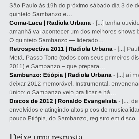
São Paulo às 19h do próximo sábado dia 3 de 
quinteto Sambanzo e…
Goma-Laca | Radiola Urbana
- [...] tenha ouvid
amanhã vai acontecer um dos melhores shows br
O quinteto Sambanzo — liderado…
Retrospectiva 2011 | Radiola Urbana
- [...] Pa
Metá, Passo Torto (todos com seus primeiros d
2011) e Sambanzo – que prepara…
Sambanzo: Etiópia | Radiola Urbana
- [...] aí 
deixar 2012 memorável. Instrumental, envenenado
único: o Sambanzo veio pra ficar e há…
Discos de 2012 | Ronaldo Evangelista
- [...] d
envolvidos e atingindo altos picos de musicali
pouco Etiópia, do Sambanzo, registro em disco
Deixe uma resposta