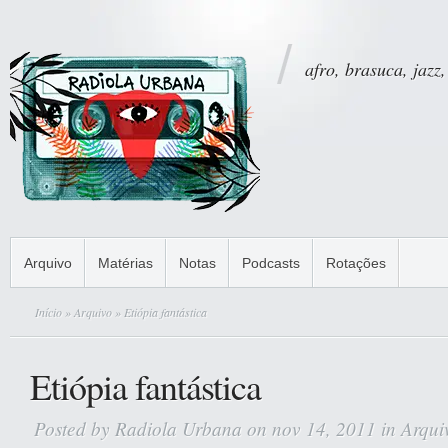
afro, brasuca, jazz,
Arquivo
Matérias
Notas
Podcasts
Rotações
Início
»
Arquivo
» Etiópia fantástica
Etiópia fantástica
Posted by
Radiola Urbana
on nov 14, 2011 in
Arqui