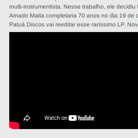
multi-instrumentista. Nesse trabalho, ele decidiu 
Amado Maita completaria 70 anos no dia 19 de 
Patuá Discos vai reeditar esse raríssimo LP. No