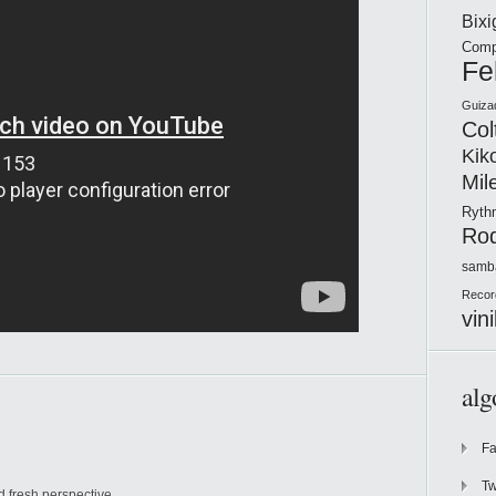
Bix
Comp
Fe
Guiza
Col
Kik
Mil
Ryt
Ro
samb
Recor
vini
alg
F
Tw
d fresh perspective.