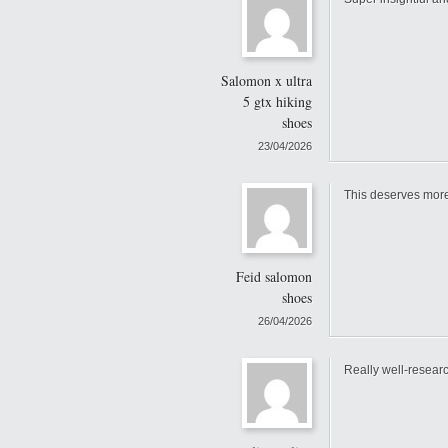
Salomon x ultra
5 gtx hiking
shoes
23/04/2026
This deserves more
Feid salomon
shoes
26/04/2026
Really well-resear