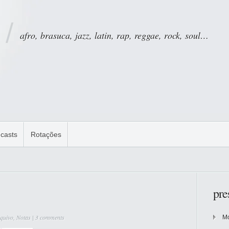
afro, brasuca, jazz, latin, rap, reggae, rock, soul…
casts
Rotações
pre
quivo
,
Notas
|
3 comments
Mo