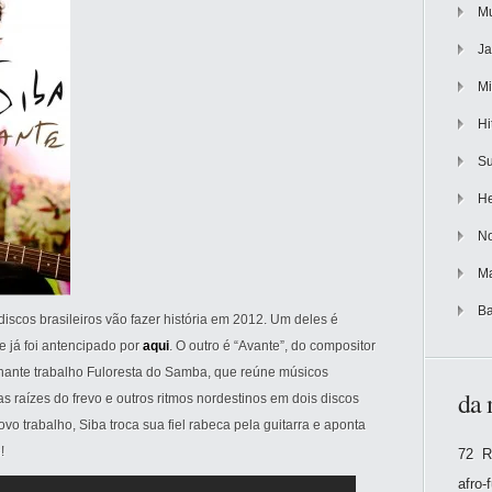
Mu
Ja
Mi
Hi
Su
He
No
Ma
Ba
discos brasileiros vão fazer história em 2012. Um deles é
e já foi antencipado por
aqui
. O outro é “Avante”, do compositor
ante trabalho Fuloresta do Samba, que reúne músicos
da 
 raízes do frevo e outros ritmos nordestinos em dois discos
o trabalho, Siba troca sua fiel rabeca pela guitarra e aponta
!
72 R
afro-