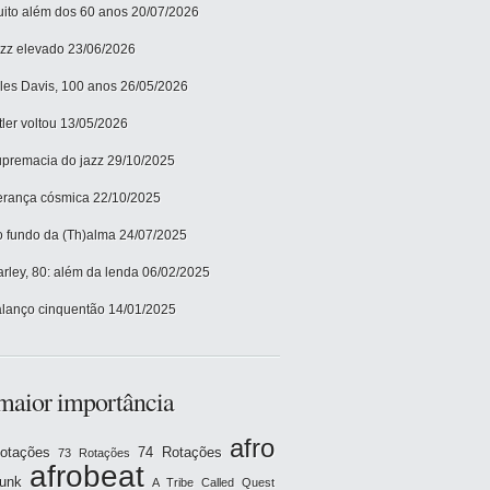
ito além dos 60 anos
20/07/2026
zz elevado
23/06/2026
les Davis, 100 anos
26/05/2026
tler voltou
13/05/2026
premacia do jazz
29/10/2025
rança cósmica
22/10/2025
 fundo da (Th)alma
24/07/2025
rley, 80: além da lenda
06/02/2025
lanço cinquentão
14/01/2025
maior importância
afro
otações
74 Rotações
73 Rotações
afrobeat
funk
A Tribe Called Quest