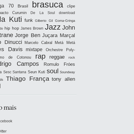
brasuca
iga 70
Brasil
clipe
acto
Curumin
De La Soul
download
la Kuti
funk
Gilberto Gil
Goma-Gringa
Jazz
John
hip hop
James Brown
do
trane
Jorge Ben
Juçara Marçal
o Dinucci
Marcelo Cabral
Metá Metá
es Davis
mixtape
Orchestre Poly-
rap
reggae
hmo de Cotonou
rock
drigo Campos
Romulo Fróes
soul
Seun Kuti
a
Sesc Santana
Soundway
Thiago França
tony allen
ds
l
o mais
acebook
itter