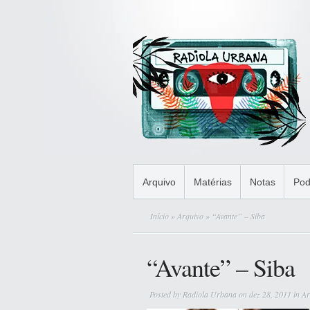
Arquivo
Matérias
Notas
Pod
Início
»
Arquivo
» “Avante” – Siba
“Avante” – Siba
Posted by
Radiola Urbana
on dez 28, 2011 in
Ar