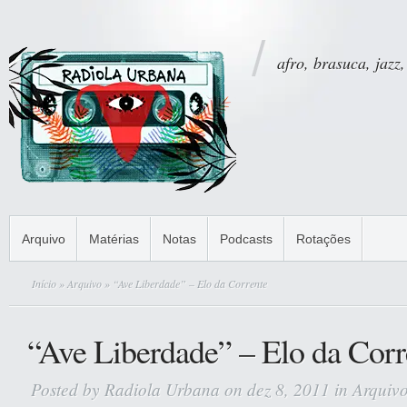
afro, brasuca, jazz,
Arquivo
Matérias
Notas
Podcasts
Rotações
Início
»
Arquivo
» “Ave Liberdade” – Elo da Corrente
“Ave Liberdade” – Elo da Corr
Posted by
Radiola Urbana
on dez 8, 2011 in
Arquiv