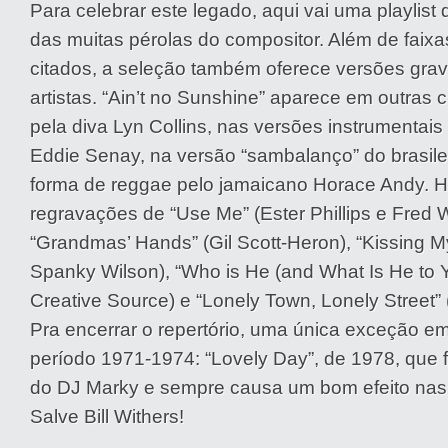
Para celebrar este legado, aqui vai uma playlis
das muitas pérolas do compositor. Além de faix
citados, a seleção também oferece versões grav
artistas. “Ain’t no Sunshine” aparece em outras ci
pela diva Lyn Collins, nas versões instrumentai
Eddie Senay, na versão “sambalanço” do brasile
forma de reggae pelo jamaicano Horace Andy. H
regravações de “Use Me” (Ester Phillips e Fred 
“Grandmas’ Hands” (Gil Scott-Heron), “Kissing M
Spanky Wilson), “Who is He (and What Is He to 
Creative Source) e “Lonely Town, Lonely Street”
Pra encerrar o repertório, uma única exceção e
período 1971-1974: “Lovely Day”, de 1978, que 
do DJ Marky e sempre causa um bom efeito nas 
Salve Bill Withers!