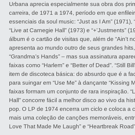
Urbana aprecia especialmente sua obra dos pri
carreira, de 1971 a 1974, período em que enfilei
essenciais da soul music: “Just as I Am” (1971), “St
“Live at Carnegie Hall” (1973) e “+’Justments” (1
álbum é o cartão de visitas que, além de “Ain’t n
apresenta ao mundo outro de seus grandes hits,
“Grandma’s Hands” – mas sua assinatura apar
faixas como “Harlem” e “Better of Dead”. “Still Bil
item de discoteca básica: do absurdo que é a fa
para suingar em “Use Me” à dançante “Kissing M
faixas formam um conjunto de rara inspiração. “
Hall” concorre fácil a melhor disco ao vivo da hi
pop. O LP de 1974 encerra um ciclo e coloca a 
mais uma coleção de canções memoráveis, entr
Love That Made Me Laugh” e “Heartbreak Road”