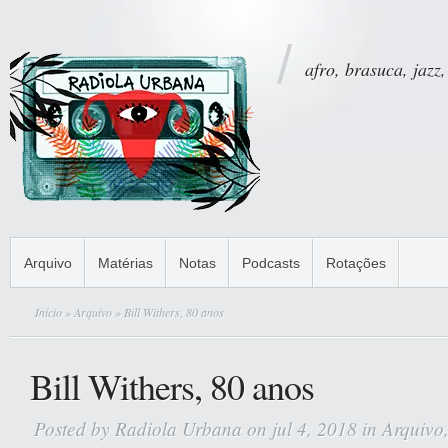
afro, brasuca, jazz,
Arquivo
Matérias
Notas
Podcasts
Rotações
Início
»
Arquivo
» Bill Withers, 80 anos
Bill Withers, 80 anos
Posted by
Radiola Urbana
on jul 4, 2018 in
Arquivo