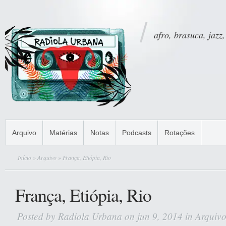
afro, brasuca, jazz,
Arquivo
Matérias
Notas
Podcasts
Rotações
Início
»
Arquivo
» França, Etiópia, Rio
França, Etiópia, Rio
Posted by
Radiola Urbana
on jun 9, 2014 in
Arquiv