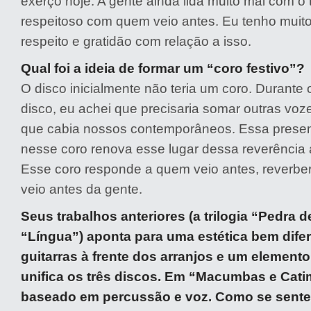
exerço hoje. A gente ainda lida muito mal com o
respeitoso com quem veio antes. Eu tenho muito
respeito e gratidão com relação a isso.
Qual foi a ideia de formar um “coro festivo”?
O disco inicialmente não teria um coro. Durante
disco, eu achei que precisaria somar outras voze
que cabia nossos contemporâneos. Essa prese
nesse coro renova esse lugar dessa reverência 
Esse coro responde a quem veio antes, reverbe
veio antes da gente.
Seus trabalhos anteriores (a trilogia “Pedra d
“Língua”) aponta para uma estética bem dife
guitarras à frente dos arranjos e um element
unifica os três discos. Em “Macumbas e Cati
baseado em percussão e voz. Como se sente