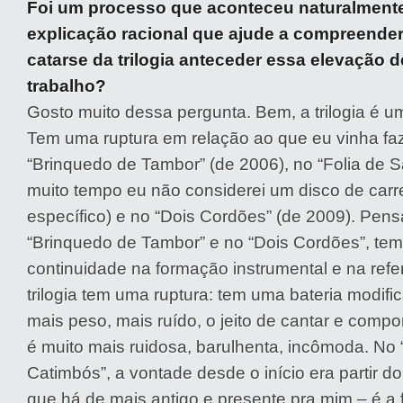
Foi um processo que aconteceu naturalmen
explicação racional que ajude a compreende
catarse da trilogia anteceder essa elevação 
trabalho?
Gosto muito dessa pergunta. Bem, a trilogia é u
Tem uma ruptura em relação ao que eu vinha fa
“Brinquedo de Tambor” (de 2006), no “Folia de S
muito tempo eu não considerei um disco de carre
específico) e no “Dois Cordões” (de 2009). Pen
“Brinquedo de Tambor” e no “Dois Cordões”, te
continuidade na formação instrumental e na refe
trilogia tem uma ruptura: tem uma bateria modifi
mais peso, mais ruído, o jeito de cantar e compor
é muito mais ruidosa, barulhenta, incômoda. N
Catimbós”, a vontade desde o início era partir do 
que há de mais antigo e presente pra mim – é a