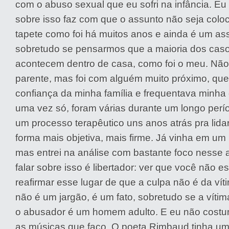
com o abuso sexual que eu sofri na infância. Eu
sobre isso faz com que o assunto não seja col
tapete como foi há muitos anos e ainda é um as
sobretudo se pensarmos que a maioria dos casos
acontecem dentro de casa, como foi o meu. Não
parente, mas foi com alguém muito próximo, que 
confiança da minha família e frequentava minha 
uma vez só, foram várias durante um longo perí
um processo terapêutico uns anos atrás pra lid
forma mais objetiva, mais firme. Já vinha em u
mas entrei na análise com bastante foco nesse 
falar sobre isso é libertador: ver que você não e
reafirmar esse lugar de que a culpa não é da ví
não é um jargão, é um fato, sobretudo se a víti
o abusador é um homem adulto. E eu não costum
as músicas que faço. O poeta Rimbaud tinha um