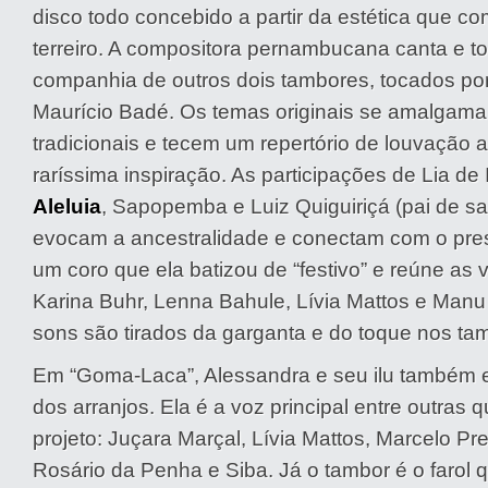
disco todo concebido a partir da estética que co
terreiro. A compositora pernambucana canta e to
companhia de outros dois tambores, tocados por
Maurício Badé. Os temas originais se amalgam
tradicionais e tecem um repertório de louvação 
raríssima inspiração. As participações de Lia de
Aleluia
, Sapopemba e Luiz Quiguiriçá (pai de san
evocam a ancestralidade e conectam com o pre
um coro que ela batizou de “festivo” e reúne as 
Karina Buhr, Lenna Bahule, Lívia Mattos e Manu
sons são tirados da garganta e do toque nos ta
Em “Goma-Laca”, Alessandra e seu ilu também e
dos arranjos. Ela é a voz principal entre outras
projeto: Juçara Marçal, Lívia Mattos, Marcelo Pre
Rosário da Penha e Siba. Já o tambor é o farol 