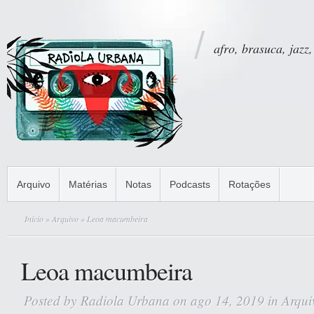
afro, brasuca, jazz,
Arquivo
Matérias
Notas
Podcasts
Rotações
Início
»
Arquivo
» Leoa macumbeira
Leoa macumbeira
Posted by
Radiola Urbana
on ago 14, 2019 in
Arqui