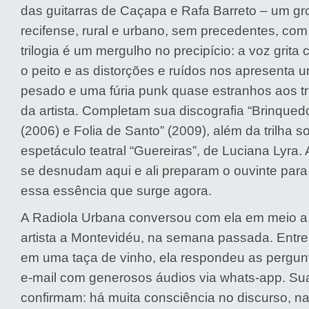
das guitarras de Caçapa e Rafa Barreto – um g
recifense, rural e urbano, sem precedentes, com
trilogia é um mergulho no precipício: a voz grit
o peito e as distorções e ruídos nos apresenta
pesado e uma fúria punk quase estranhos aos tr
da artista. Completam sua discografia “Brinque
(2006) e Folia de Santo” (2009), além da trilha s
espetáculo teatral “Guereiras”, de Luciana Lyra
se desnudam aqui e ali preparam o ouvinte par
essa essência que surge agora.
A Radiola Urbana conversou com ela em meio 
artista a Montevidéu, na semana passada. Entre
em uma taça de vinho, ela respondeu as pergun
e-mail com generosos áudios via whats-app. Su
confirmam: há muita consciência no discurso, na 