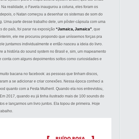
Na realidade, o Favela inaugurou a coluna, eles foram os
s depois, o Natan começou a desenhar os sistemas de som do
. Uma parte desse trabalho dele, um pôster-cápsula com uma
s do país, foi parar na exposição
“Jamaica, Jamaica”
, que
ínterim, ele me procurou propondo que uníssemos forças pra
ele juntamos individualmente e então nasceu a ideia do livro.
bre a história do sound system no Brasil e, sim, um mapeamento
e conta com alguns depoimentos soltos como curiosidades e
muito bacana no facebook: as pessoas que tinham discos,
ram a se adicionar e criar conexões. Nessa época conheci a
ood quanto com a Festa Mulheril. Quando ela nos entrevistou,
Em 2017, quando eu já tinha ilustrado mais de 100 sounds do
etos e lançarmos um livro juntos. Ela topou de primeira. Hoje
rabalho.