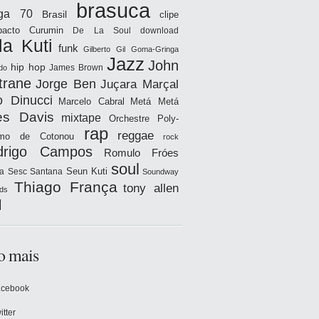
brasuca
iga 70
Brasil
clipe
acto
Curumin
De La Soul
download
la Kuti
funk
Gilberto Gil
Goma-Gringa
Jazz
John
hip hop
James Brown
do
trane
Jorge Ben
Juçara Marçal
o Dinucci
Marcelo Cabral
Metá Metá
es Davis
mixtape
Orchestre Poly-
rap
reggae
hmo de Cotonou
rock
drigo Campos
Romulo Fróes
soul
Seun Kuti
a
Sesc Santana
Soundway
Thiago França
tony allen
ds
l
o mais
acebook
itter