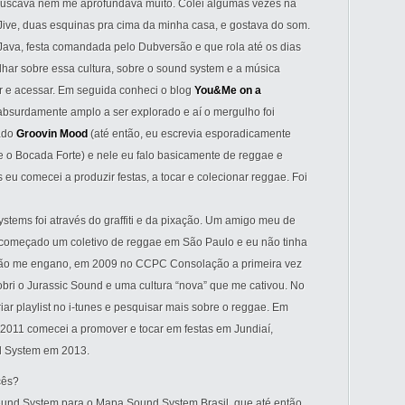
 buscava nem me aprofundava muito. Colei algumas vezes na
 Jive, duas esquinas pra cima da minha casa, e gostava do som.
ava, festa comandada pelo Dubversão e que rola até os dias
har sobre essa cultura, sobre o sound system e a música
ir e acessar. Em seguida conheci o blog
You&Me on a
 absurdamente amplo a ser explorado e aí o mergulho foi
mado
Groovin Mood
(até então, eu escrevia esporadicamente
e o Bocada Forte) e nele eu falo basicamente de reggae e
eu comecei a produzir festas, a tocar e colecionar reggae. Foi
stems foi através do graffiti e da pixação. Um amigo meu de
nha começado um coletivo de reggae em São Paulo e eu não tinha
 não me engano, em 2009 no CCPC Consolação a primeira vez
obri o Jurassic Sound e uma cultura “nova” que me cativou. No
riar playlist no i-tunes e pesquisar mais sobre o reggae. Em
2011 comecei a promover e tocar em festas em Jundiaí,
d System em 2013.
cês?
ound System para o Mapa Sound System Brasil, que até então