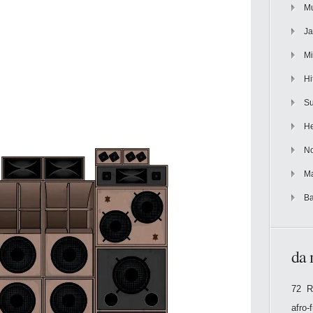
Mu
Ja
Mi
Hi
Su
He
No
Ma
Ba
da 
72 R
afro-