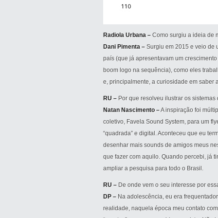
Radiola Urbana –
Como surgiu a ideia de 
Dani Pimenta –
Surgiu em 2015 e veio de 
país (que já apresentavam um crescimento b
boom logo na sequência), como eles traba
e, principalmente, a curiosidade em saber a
RU –
Por que resolveu ilustrar os sistema
Natan Nascimento –
A inspiração foi múlti
coletivo, Favela Sound System, para um flye
“quadrada” e digital. Aconteceu que eu ter
desenhar mais sounds de amigos meus ness
que fazer com aquilo. Quando percebi, já t
ampliar a pesquisa para todo o Brasil.
RU –
De onde vem o seu interesse por essa
DP –
Na adolescência, eu era frequentadora
realidade, naquela época meu contato com