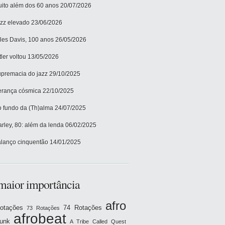
ito além dos 60 anos
20/07/2026
zz elevado
23/06/2026
les Davis, 100 anos
26/05/2026
tler voltou
13/05/2026
premacia do jazz
29/10/2025
rança cósmica
22/10/2025
 fundo da (Th)alma
24/07/2025
rley, 80: além da lenda
06/02/2025
lanço cinquentão
14/01/2025
maior importância
afro
otações
74 Rotações
73 Rotações
afrobeat
funk
A Tribe Called Quest