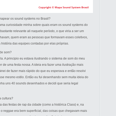
mapear os sound systems no Brasil?
uma curiosidade minha sobre quais eram os sound systems do
astante relevante ali naquele período, o que viria a ser um
lhavam, quem eram as pessoas que formavam esses coletivos,
 história das equipes contadas por elas próprias.
s de som?
pla. A principio eu estava ilustrando o sistema de som do meu
r de uma festa nossa. A ideia era fazer uma ilustração mais
minei de fazer mais rápido do que eu esperava e então resolvi
e mesmo estilo. Então eu fui desenhando sem muita ideia do
inha uns 40 sounds desenhados e decidi que seria legal
 cultura?
 das festas de rap da cidade (como a histórica Class) e, na
 o reggae era bem superficial, das coisas que chegavam mais