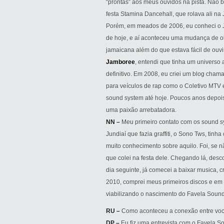
“prontas” aos meus ouvidos na pista. Não
festa Stamina Dancehall, que rolava ali na
Porém, em meados de 2006, eu conheci o J
de hoje, e aí aconteceu uma mudança de ol
jamaicana além do que estava fácil de ouv
Jamboree
, entendi que tinha um universo
definitivo. Em 2008, eu criei um blog cha
para veículos de rap como o Coletivo MTV 
sound system até hoje. Poucos anos depois 
uma paixão arrebatadora.
NN –
Meu primeiro contato com os sound sy
Jundiaí que fazia graffiti, o Sono Tws, ti
muito conhecimento sobre aquilo. Foi, se
que colei na festa dele. Chegando lá, desc
dia seguinte, já comecei a baixar musica, c
2010, comprei meus primeiros discos e em 
viabilizando o nascimento do Favela Soun
RU –
Como aconteceu a conexão entre vo
DP –
Eu fiz uma entrevista com o Favela S