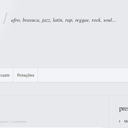
afro, brasuca, jazz, latin, rap, reggae, rock, soul…
casts
Rotações
pre
rquivo
|
3 comments
Mo