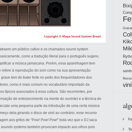
Bix
Comp
Fe
Guiza
Col
Kik
Mil
 atraem um público cativo e os chamados sound system
 basicamente, como a tradução literal para o português sugere,
Ryt
Ro
plificar a música jamaicana. Porém, essa aparelhagem tem
 se refere à reprodução do som como na sua apresentação
samb
o grave tem de bater forte no peito dos frequentadores dos
Recor
vini
letores, como é mais comum no vocabulário importado da
s típicos associados à essa cultura. São recorrentes, por
nsação de entorpecimento na mente do ouvinte) e a técnica do
alg
xecutar uma pequena parte da introdução de uma certa música
meço dela girando o disco de vinil ao contrário; esse recurso
F
reagem aos gritos de “Pow! Pow! Pow!” toda vez que o DJ saca
os sounds systems também provocam impacto aos olhos pois
Tw