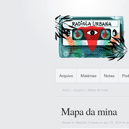
Arquivo
Matérias
Notas
Pod
Início
»
Arquivo
» Mapa da mina
Mapa da mina
Posted by
Radiola Urbana
on ago 28, 2019 in
A