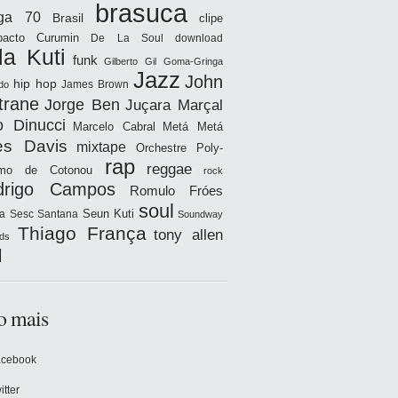
brasuca
iga 70
Brasil
clipe
acto
Curumin
De La Soul
download
la Kuti
funk
Gilberto Gil
Goma-Gringa
Jazz
John
hip hop
James Brown
do
trane
Jorge Ben
Juçara Marçal
o Dinucci
Marcelo Cabral
Metá Metá
es Davis
mixtape
Orchestre Poly-
rap
reggae
hmo de Cotonou
rock
drigo Campos
Romulo Fróes
soul
Seun Kuti
a
Sesc Santana
Soundway
Thiago França
tony allen
ds
l
o mais
acebook
itter