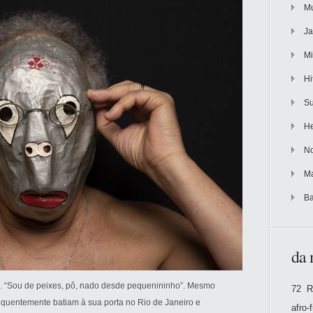
Mu
Ja
Mi
Hi
Su
He
No
Ma
Ba
da 
. “Sou de peixes, pô, nado desde pequenininho”. Mesmo
72 R
requentemente batiam à sua porta no Rio de Janeiro e
afro-