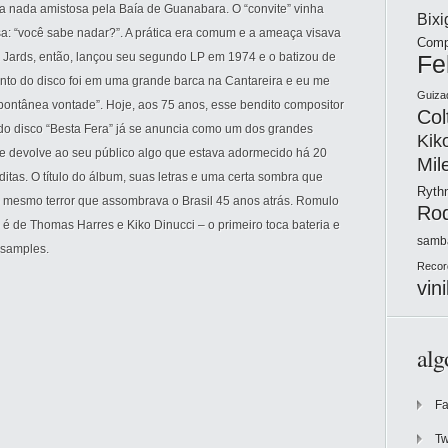
a nada amistosa pela Baía de Guanabara. O “convite” vinha
Bix
 “você sabe nadar?”. A prática era comum e a ameaça visava
Comp
. Jards, então, lançou seu segundo LP em 1974 e o batizou de
Fe
ento do disco foi em uma grande barca na Cantareira e eu me
Guiza
spontânea vontade”. Hoje, aos 75 anos, esse bendito compositor
Col
do disco “Besta Fera” já se anuncia como um dos grandes
Kik
 e devolve ao seu público algo que estava adormecido há 20
Mil
tas. O título do álbum, suas letras e uma certa sombra que
Ryt
 mesmo terror que assombrava o Brasil 45 anos atrás. Romulo
Ro
o é de Thomas Harres e Kiko Dinucci – o primeiro toca bateria e
samb
 samples.
Recor
vini
alg
F
Tw