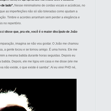
 de lado”.
Nesse minimalismo de cordas vocais e acústicas, no
 que as imperfeições não só são toleradas como ajudam a
etação. Timbre e acordes arranham sem perder a elegância e
is no repertório.
ci disse que, pra ele, você é o maior discípulo de João
comparação, imagina se não vou gostar. O João me chamou
asa, a gente tocou e se tornou amigo. É uma honra. Ele me
a mim a mesma batida durante horas seguidas. Depois eu
a batida. Depois, ele me ligou em casa e me disse (ele me
a não existe, o que existe é samba”. Aí eu virei PHD né,