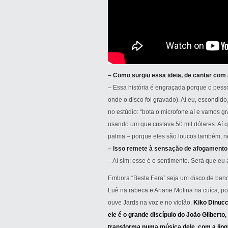
– Como surgiu essa ideia, de cantar com
– Essa história é engraçada porque o pess
onde o disco foi gravado). Aí eu, escondido
no estúdio: “bota o microfone aí e vamos g
usando um que custava 50 mil dólares. Aí 
palma – porque eles são loucos também, 
– Isso remete à sensação de afogamento
– Aí sim: esse é o sentimento. Será que eu
Embora “Besta Fera” seja um disco de band
Luê na rabeca e Ariane Molina na cuíca, p
ouve Jards na voz e no violão.
Kiko Dinucc
ele é o grande discípulo do João Gilberto,
transforma numa música dele, com a lingu