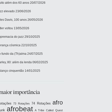
ito além dos 60 anos
20/07/2026
zz elevado
23/06/2026
les Davis, 100 anos
26/05/2026
tler voltou
13/05/2026
premacia do jazz
29/10/2025
rança cósmica
22/10/2025
 fundo da (Th)alma
24/07/2025
rley, 80: além da lenda
06/02/2025
lanço cinquentão
14/01/2025
maior importância
afro
otações
74 Rotações
73 Rotações
afrobeat
funk
A Tribe Called Quest