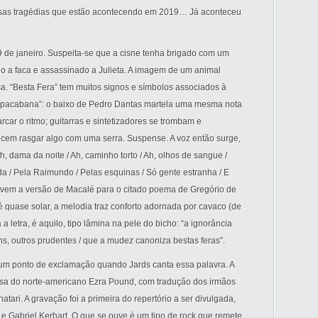
 Essas tragédias que estão acontecendo em 2019… Já aconteceu
9 de janeiro. Suspeita-se que a cisne tenha brigado com um
do a faca e assassinado a Julieta. A imagem de um animal
. “Besta Fera” tem muitos signos e símbolos associados à
 Copacabana”: o baixo de Pedro Dantas martela uma mesma nota
ar o ritmo; guitarras e sintetizadores se trombam e
cem rasgar algo com uma serra. Suspense. A voz então surge,
, dama da noite / Ah, caminho torto / Ah, olhos de sangue /
da / Pela Raimundo / Pelas esquinas / Só gente estranha / E
 vem a versão de Macalé para o citado poema de Gregório de
é quase solar, a melodia traz conforto adornada por cavaco (de
 letra, é aquilo, tipo lâmina na pele do bicho: “a ignorância
ns, outros prudentes / que a mudez canoniza bestas feras”.
á um ponto de exclamação quando Jards canta essa palavra. A
ssa do norte-americano Ezra Pound, com tradução dos irmãos
ari. A gravação foi a primeira do repertório a ser divulgada,
 e Gabriel Kerhart. O que se ouve é um tipo de rock que remete