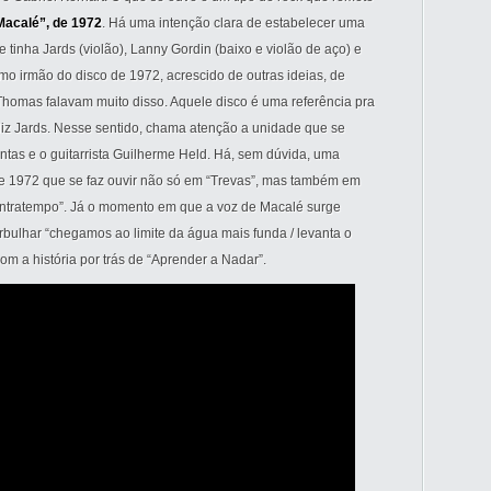
Macalé”, de 1972
. Há uma intenção clara de estabelecer uma
tinha Jards (violão), Lanny Gordin (baixo e violão de aço) e
rimo irmão do disco de 1972, acrescido de outras ideias, de
Thomas falavam muito disso. Aquele disco é uma referência pra
 diz Jards. Nesse sentido, chama atenção a unidade que se
tas e o guitarrista Guilherme Held. Há, sem dúvida, uma
e 1972 que se faz ouvir não só em “Trevas”, mas também em
tratempo”. Já o momento em que a voz de Macalé surge
rbulhar “chegamos ao limite da água mais funda / levanta o
com a história por trás de “Aprender a Nadar”.