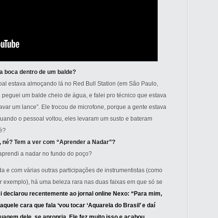
 a boca dentro de um balde?
oal estava almoçando lá no Red Bull Station (em São Paulo,
, peguei um balde cheio de água, e falei pro técnico que estava
ravar um lance”. Ele trocou de microfone, porque a gente estava
quando o pessoal voltou, eles levaram um susto e bateram
né?
, né? Tem a ver com “Aprender a Nadar”?
 aprendi a nadar no fundo do poço?
a e com várias outras participações de instrumentistas (como
or exemplo), há uma beleza rara nas duas faixas em que só se
i declarou recentemente ao jornal online Nexo: “Para mim,
 aquele cara que fala ‘vou tocar ‘Aquarela do Brasil’ e daí
agem dele, se apropria. Ele fez muito isso e acabou