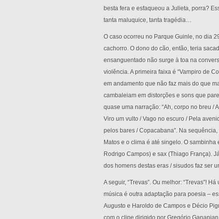
besta fera e esfaqueou a Julieta, porra?
tanta maluquice, tanta tragédia…
O caso ocorreu no Parque Guinle, no dia 2
cachorro. O dono do cão, então, teria saca
ensanguentado não surge à toa na conversa
violência. A primeira faixa é “Vampiro de
em andamento que não faz mais do que marc
cambaleiam em distorções e sons que pare
quase uma narração: “Ah, corpo no breu / Ah
Viro um vulto / Vago no escuro / Pela aveni
pelos bares / Copacabana”. Na sequência,
Matos e o clima é até singelo. O sambinha 
Rodrigo Campos) e sax (Thiago França). Já a
dos homens destas eras / sisudos faz ser u
A seguir, “Trevas”. Ou melhor: “Trevas”! H
música é outra adaptação para poesia – e
Augusto e Haroldo de Campos e Décio Pignat
com o clipe dirigido por Gregório Gananian