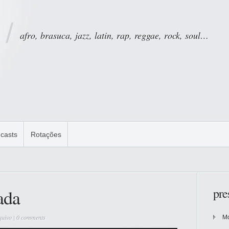
afro, brasuca, jazz, latin, rap, reggae, rock, soul…
casts
Rotações
ada
pre
quivo
|
0 comments
Mo