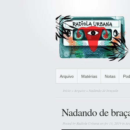
Arquivo
Matérias
Notas
Pod
Início
»
Arquivo
» Nadando de braçada
Nadando de braç
Posted by
Radiola Urbana
on fev 13, 2019 in
Ar