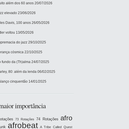
ito além dos 60 anos
20/07/2026
zz elevado
23/06/2026
les Davis, 100 anos
26/05/2026
tler voltou
13/05/2026
premacia do jazz
29/10/2025
rança cósmica
22/10/2025
 fundo da (Th)alma
24/07/2025
rley, 80: além da lenda
06/02/2025
lanço cinquentão
14/01/2025
maior importância
afro
otações
74 Rotações
73 Rotações
afrobeat
funk
A Tribe Called Quest