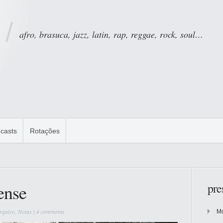
afro, brasuca, jazz, latin, rap, reggae, rock, soul…
casts
Rotações
ense
pre
rquivo
,
Notas
|
4 comments
Mo