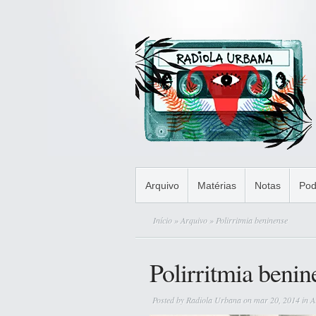
Arquivo
Matérias
Notas
Pod
Início
»
Arquivo
» Polirritmia beninense
Polirritmia benin
Posted by
Radiola Urbana
on mar 20, 2014 in
A