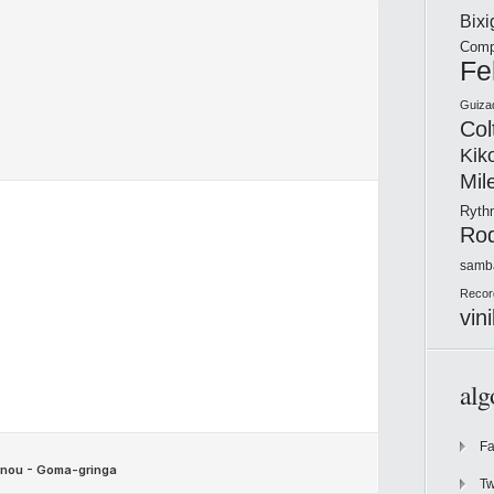
Bix
Comp
Fe
Guiza
Col
Kik
Mil
Ryt
Ro
samb
Recor
vini
alg
F
Tw