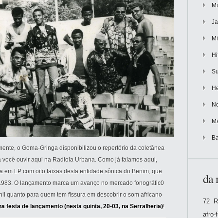
Mu
Ja
Mi
Hi
Su
He
No
Ma
Ba
ilmente, o Goma-Gringa disponibilizou o repertório da coletânea
 você ouvir aqui na Radiola Urbana. Como já falamos aqui,
a em LP com oito faixas desta entidade sônica do Benim, que
da 
 1983. O lançamento marca um avanço no mercado fonográfic0
inil quanto para quem tem fissura em descobrir o som africano
72 R
na festa de lançamento (nesta quinta, 20-03, na Serralheria)
!
afro-