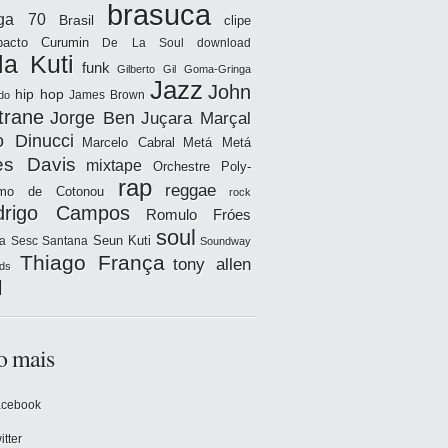
brasuca
iga 70
Brasil
clipe
acto
Curumin
De La Soul
download
la Kuti
funk
Gilberto Gil
Goma-Gringa
Jazz
John
hip hop
James Brown
do
trane
Jorge Ben
Juçara Marçal
o Dinucci
Marcelo Cabral
Metá Metá
es Davis
mixtape
Orchestre Poly-
rap
reggae
hmo de Cotonou
rock
drigo Campos
Romulo Fróes
soul
Seun Kuti
a
Sesc Santana
Soundway
Thiago França
tony allen
ds
l
o mais
acebook
itter