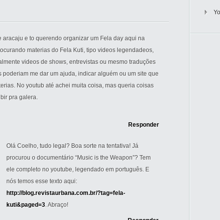
Y
e aracaju e to querendo organizar um Fela day aqui na
rocurando materias do Fela Kuti, tipo videos legendadeos,
palmente videos de shows, entrevistas ou mesmo traduções
 poderiam me dar um ajuda, indicar alguém ou um site que
erias. No youtub até achei muita coisa, mas queria coisas
bir pra galera.
Responder
Olá Coelho, tudo legal? Boa sorte na tentativa! Já
procurou o documentário “Music is the Weapon”? Tem
ele completo no youtube, legendado em português. E
nós temos esse texto aqui:
http://blog.revistaurbana.com.br/?tag=fela-
kuti&paged=3
. Abraço!