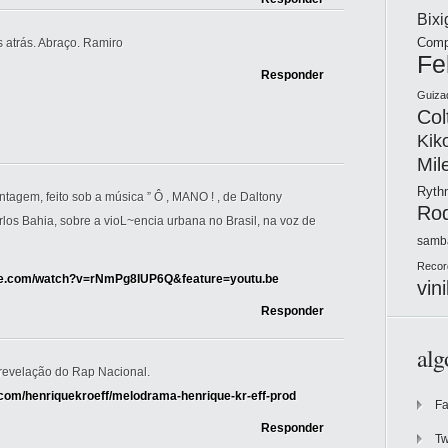
Bix
Comp
 atrás. Abraço. Ramiro
Fe
Responder
Guiza
Col
Kik
Mil
Ryt
ntagem, feito sob a música ” Ô , MANO ! , de Daltony
Ro
los Bahia, sobre a vioL~encia urbana no Brasil, na voz de
samb
Recor
be.com/watch?v=rNmPg8IUP6Q&feature=youtu.be
vini
Responder
alg
 revelação do Rap Nacional.
.com/henriquekroeff/melodrama-henrique-kr-eff-prod
F
Responder
Tw