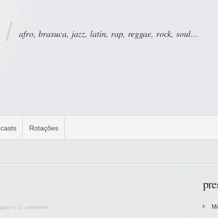
afro, brasuca, jazz, latin, rap, reggae, rock, soul…
casts
Rotações
pre
quivo
|
11 comments
Mo