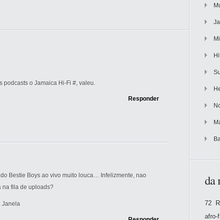
Mu
Ja
Mi
Hi
Su
podcasts o Jamaica Hi-Fi #, valeu.
He
Responder
No
Ma
Ba
 do Bestie Boys ao vivo muito louca… Infelizmente, nao
da 
ta na fila de uploads?
72 R
 Janela
afro-
Responder