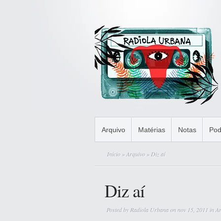
Arquivo
Matérias
Notas
Pod
Início
»
Arquivo
» Diz aí
Diz aí
Posted by
Radiola Urbana
on nov 15, 2011 in
Ar