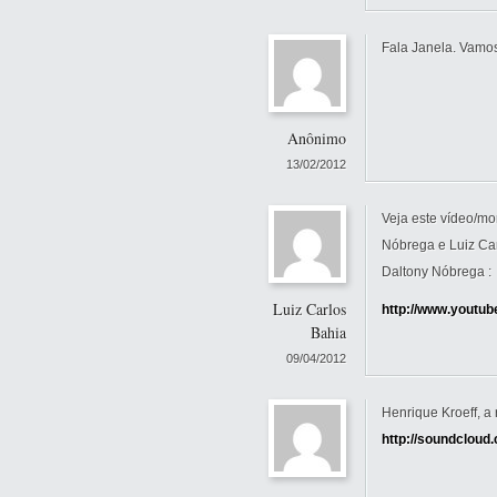
Fala Janela. Vamos
Anônimo
13/02/2012
Veja este vídeo/mo
Nóbrega e Luiz Car
Daltony Nóbrega :
Luiz Carlos
http://www.youtu
Bahia
09/04/2012
Henrique Kroeff, a
http://soundcloud