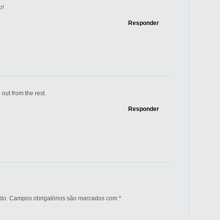
p!
Responder
 out from the rest.
Responder
do.
Campos obrigatórios são marcados com
*