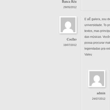
Banca Réu
29/05/2012
E aÊ galera, sou d
universidade. To p
textos, mas princi
das músicas. Vocês
Coelho
possa procurar mat
19/07/2012
legendadas pra exi
Valeu
admin
24/07/2012