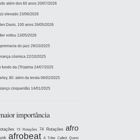
ito além dos 60 anos
20/07/2026
zz elevado
23/06/2026
les Davis, 100 anos
26/05/2026
tler voltou
13/05/2026
premacia do jazz
29/10/2025
rança cósmica
22/10/2025
 fundo da (Th)alma
24/07/2025
rley, 80: além da lenda
06/02/2025
lanço cinquentão
14/01/2025
maior importância
afro
otações
74 Rotações
73 Rotações
afrobeat
funk
A Tribe Called Quest