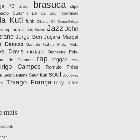
brasuca
iga 70
Brasil
clipe
acto
Curumin
De La Soul
download
la Kuti
funk
Gilberto Gil
Goma-Gringa
Jazz
John
hip hop
James Brown
do
trane
Jorge Ben
Juçara Marçal
o Dinucci
Marcelo Cabral
Metá Metá
es Davis
mixtape
Orchestre Poly-
rap
reggae
hmo de Cotonou
rock
drigo Campos
Romulo Fróes
soul
Seun Kuti
a
Sesc Santana
Soundway
Thiago França
tony allen
ds
l
o mais
acebook
itter