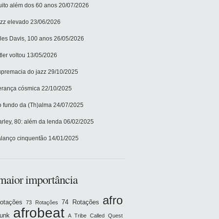
ito além dos 60 anos
20/07/2026
zz elevado
23/06/2026
les Davis, 100 anos
26/05/2026
tler voltou
13/05/2026
premacia do jazz
29/10/2025
rança cósmica
22/10/2025
 fundo da (Th)alma
24/07/2025
rley, 80: além da lenda
06/02/2025
lanço cinquentão
14/01/2025
maior importância
afro
otações
74 Rotações
73 Rotações
afrobeat
funk
A Tribe Called Quest