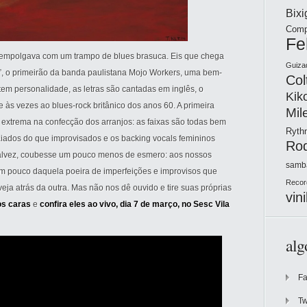
Bix
Comp
Fe
 empolgava com um trampo de blues brasuca. Eis que chega
Guiza
”, o primeirão da banda paulistana Mojo Workers, uma bem-
Col
 tem personalidade, as letras são cantadas em inglês, o
Kik
 às vezes ao blues-rock britânico dos anos 60. A primeira
Mil
extrema na confecção dos arranjos: as faixas são todas bem
Ryt
iados do que improvisados e os backing vocals femininos
Ro
 talvez, coubesse um pouco menos de esmero: aos nossos
samb
 um pouco daquela poeira de imperfeições e improvisos que
Recor
veja atrás da outra. Mas não nos dê ouvido e tire suas próprias
vini
dos caras
e
confira eles ao vivo, dia 7 de março, no Sesc Vila
alg
F
Tw