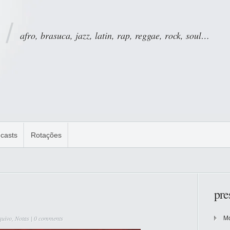
afro, brasuca, jazz, latin, rap, reggae, rock, soul…
casts
Rotações
pre
quivo
,
Notas
|
0 comments
Mo