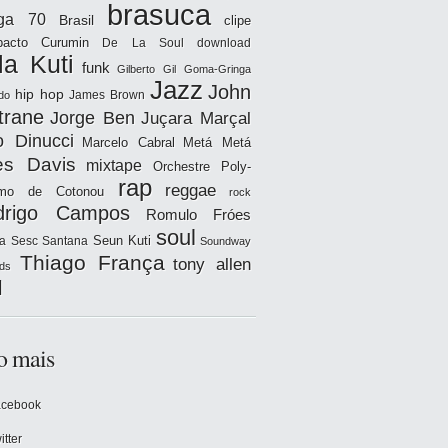
brasuca
iga 70
Brasil
clipe
acto
Curumin
De La Soul
download
la Kuti
funk
Gilberto Gil
Goma-Gringa
Jazz
John
hip hop
James Brown
do
trane
Jorge Ben
Juçara Marçal
o Dinucci
Marcelo Cabral
Metá Metá
es Davis
mixtape
Orchestre Poly-
rap
reggae
hmo de Cotonou
rock
drigo Campos
Romulo Fróes
soul
Seun Kuti
a
Sesc Santana
Soundway
Thiago França
tony allen
ds
l
o mais
acebook
itter