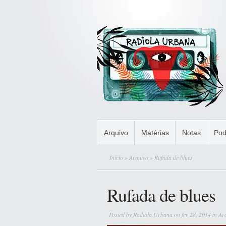
Arquivo
Matérias
Notas
Pod
Início
»
Arquivo
» Rufada de blues
Rufada de blues
Posted by
Radiola Urbana
on fev 28, 2014 in
Ar