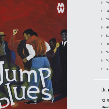
Mu
Ja
Mi
Hi
Su
He
No
Ma
Ba
da 
72 R
afro-