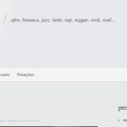
afro, brasuca, jazz, latin, rap, reggae, rock, soul…
casts
Rotações
pre
quivo
,
Matérias
|
0 comments
Mo