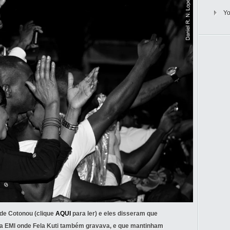
Y
de Cotonou (clique
AQUI
para ler) e eles disseram que
a EMI onde Fela Kuti também gravava, e que mantinham