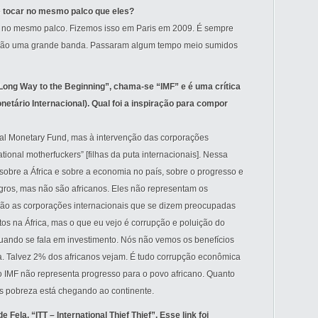
 tocar no mesmo palco que eles?
ca no mesmo palco. Fizemos isso em Paris em 2009. É sempre
ois são uma grande banda. Passaram algum tempo meio sumidos
ong Way to the Beginning”, chama-se “IMF” e é uma crítica
etário Internacional). Qual foi a inspiração para compor
onal Monetary Fund, mas à intervenção das corporações
ational motherfuckers” [filhas da puta internacionais]. Nessa
sobre a África e sobre a economia no país, sobre o progresso e
ros, mas não são africanos. Eles não representam os
são as corporações internacionais que se dizem preocupadas
os na África, mas o que eu vejo é corrupção e poluição do
uando se fala em investimento. Nós não vemos os benefícios
ca. Talvez 2% dos africanos vejam. É tudo corrupção econômica
do IMF não representa progresso para o povo africano. Quanto
is pobreza está chegando ao continente.
ela, “ITT – International Thief Thief”. Esse link foi