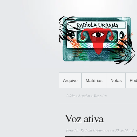
Arquivo
Matérias
Notas
Pod
Início
»
Arquivo
» Voz ativa
Voz ativa
Posted by
Radiola Urbana
on set 30, 2014 in
Ar