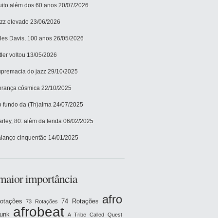
ito além dos 60 anos
20/07/2026
zz elevado
23/06/2026
les Davis, 100 anos
26/05/2026
tler voltou
13/05/2026
premacia do jazz
29/10/2025
rança cósmica
22/10/2025
 fundo da (Th)alma
24/07/2025
rley, 80: além da lenda
06/02/2025
lanço cinquentão
14/01/2025
maior importância
afro
otações
74 Rotações
73 Rotações
afrobeat
funk
A Tribe Called Quest