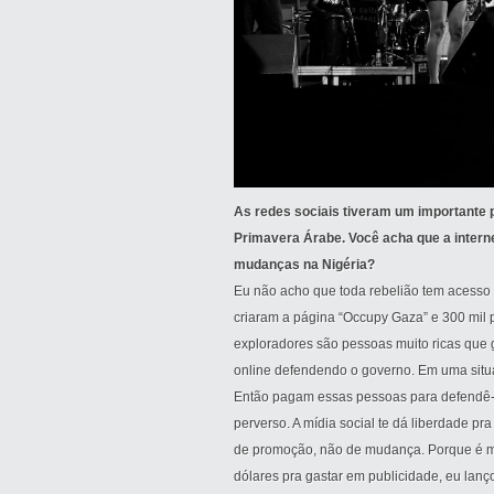
As redes sociais tiveram um importante 
Primavera Árabe. Você acha que a intern
mudanças na Nigéria?
Eu não acho que toda rebelião tem acesso
criaram a página “Occupy Gaza” e 300 mil 
exploradores são pessoas muito ricas que 
online defendendo o governo. Em uma situa
Então pagam essas pessoas para defendê-l
perverso. A mídia social te dá liberdade p
de promoção, não de mudança. Porque é ma
dólares pra gastar em publicidade, eu lan