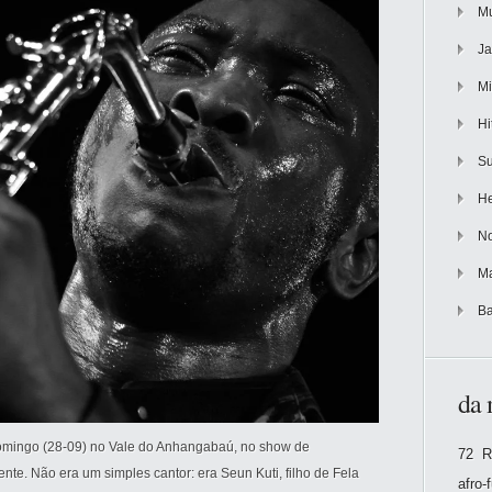
Mu
Ja
Mi
Hi
Su
He
No
Ma
Ba
da 
domingo (28-09) no Vale do Anhangabaú, no show de
72 R
te. Não era um simples cantor: era Seun Kuti, filho de Fela
afro-