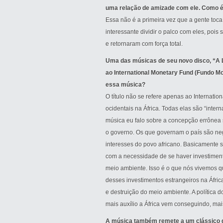
uma relação de amizade com ele. Como é
Essa não é a primeira vez que a gente to
interessante dividir o palco com eles, p
e retornaram com força total.
Uma das músicas de seu novo disco, “A L
ao International Monetary Fund (Fundo Mon
essa música?
O título não se refere apenas ao Internati
ocidentais na África. Todas elas são “intern
música eu falo sobre a concepção errônea 
o governo. Os que governam o país são neg
interesses do povo africano. Basicamente 
com a necessidade de se haver investiment
meio ambiente. Isso é o que nós vivemos q
desses investimentos estrangeiros na Áfri
e destruição do meio ambiente. A política 
mais auxílio a África vem conseguindo, ma
A música também remete a um clássico de F