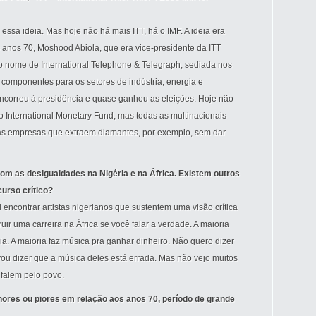
 essa ideia. Mas hoje não há mais ITT, há o IMF. A ideia era
s anos 70, Moshood Abiola, que era vice-presidente da ITT
o nome de International Telephone & Telegraph, sediada nos
 componentes para os setores de indústria, energia e
concorreu à presidência e quase ganhou as eleições. Hoje não
 o International Monetary Fund, mas todas as multinacionais
 as empresas que extraem diamantes, por exemplo, sem dar
m as desigualdades na Nigéria e na África. Existem outros
urso crítico?
l encontrar artistas nigerianos que sustentem uma visão crítica
ruir uma carreira na África se você falar a verdade. A maioria
ília. A maioria faz música pra ganhar dinheiro. Não quero dizer
ou dizer que a música deles está errada. Mas não vejo muitos
 falem pelo povo.
hores ou piores em relação aos anos 70, período de grande