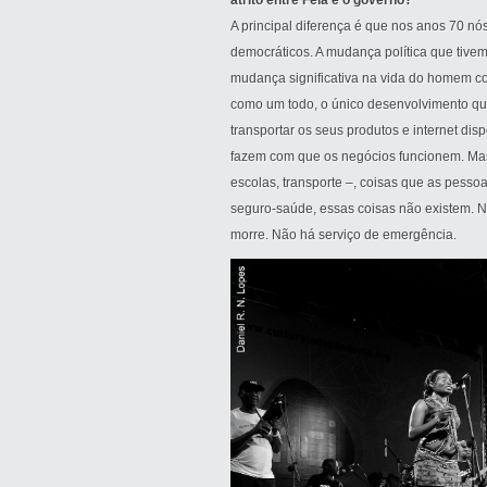
atrito entre Fela e o governo?
A principal diferença é que nos anos 70 nó
democráticos. A mudança política que tivem
mudança significativa na vida do homem co
como um todo, o único desenvolvimento que 
transportar os seus produtos e internet di
fazem com que os negócios funcionem. Mas 
escolas, transporte –, coisas que as pessoa
seguro-saúde, essas coisas não existem. N
morre. Não há serviço de emergência.