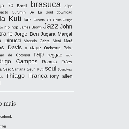
brasuca
iga 70
Brasil
clipe
acto
Curumin
De La Soul
download
la Kuti
funk
Gilberto Gil
Goma-Gringa
Jazz
John
hip hop
James Brown
do
trane
Jorge Ben
Juçara Marçal
o Dinucci
Marcelo Cabral
Metá Metá
es Davis
mixtape
Orchestre Poly-
rap
reggae
hmo de Cotonou
rock
drigo Campos
Romulo Fróes
soul
Seun Kuti
a
Sesc Santana
Soundway
Thiago França
tony allen
ds
l
o mais
acebook
itter