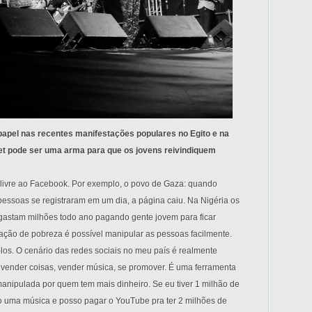
papel nas recentes manifestações populares no Egito e na
et pode ser uma arma para que os jovens reivindiquem
 livre ao Facebook. Por exemplo, o povo de Gaza: quando
pessoas se registraram em um dia, a página caiu. Na Nigéria os
gastam milhões todo ano pagando gente jovem para ficar
ção de pobreza é possível manipular as pessoas facilmente.
os. O cenário das redes sociais no meu país é realmente
ra vender coisas, vender música, se promover. É uma ferramenta
nipulada por quem tem mais dinheiro. Se eu tiver 1 milhão de
ço uma música e posso pagar o YouTube pra ter 2 milhões de