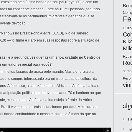
at), escoltado pela última banda de seu pai (Egypt 80) e com um
Bix
ades no continente africano. Entre as 10 mil pessoas (segundo
Comp
destacavam-se os barulhentos imigrantes nigerianos que se
Fe
ovente devoção.
Guiza
Col
o shows no Brasil: Porto Alegre (01/10), Rio de Janeiro
/10) — foi firme e claro em suas respostas sobre a situação de
Kik
Mil
Ryt
rasil e a segunda vez que faz um show gratuito no Centro de
Ro
m um valor especial para você?
samb
 em muitos lugares de graça pelo mundo. Mas a energia e a
r aqui é sempre interessante pra mim por causa da cultura, da
Recor
vini
ons. Além disso, a conexão entre a África e a América Latina é
 manipulação política que houve nos anos 70 e também no que
nte, mesmo que a América Latina esteja à frente da África.
alg
 Brasil e ver como as coisas funcionam por aqui. A mistura de
qui dando continuidade à nossa cultura – até mais do que na
F
Tw