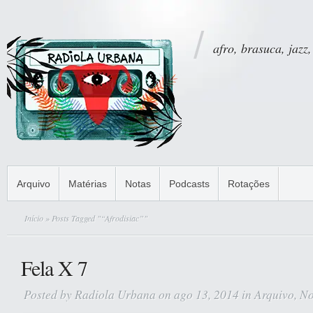
afro, brasuca, jazz,
Arquivo
Matérias
Notas
Podcasts
Rotações
Início
» Posts Tagged "“Afrodisiac”"
Fela X 7
Posted by
Radiola Urbana
on ago 13, 2014 in
Arquivo
,
No