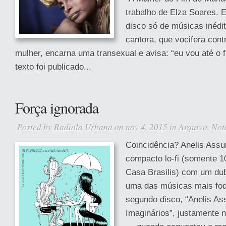
trabalho de Elza Soares. E
disco só de músicas inédit
cantora, que vocifera contr
mulher, encarna uma transexual e avisa: “eu vou até o 
texto foi publicado...
Força ignorada
Posted by
Radiola Urbana
on nov 4, 2015 in
Arquivo
,
Not
Coincidência? Anelis Assu
compacto lo-fi (somente 1
Casa Brasilis) com um dub
uma das músicas mais fod
segundo disco, “Anelis A
Imaginários”, justamente