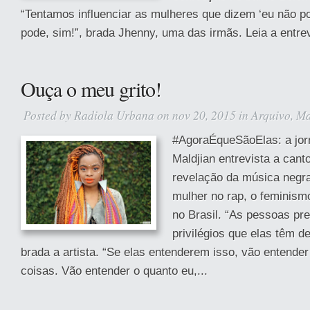
“Tentamos influenciar as mulheres que dizem ‘eu não p
pode, sim!”, brada Jhenny, uma das irmãs. Leia a entrev
Ouça o meu grito!
Posted by
Radiola Urbana
on nov 20, 2015 in
Arquivo
,
Ma
#AgoraÉqueSãoElas: a jor
Maldjian entrevista a cant
revelação da música negra 
mulher no rap, o feminism
no Brasil. “As pessoas pr
privilégios que elas têm d
brada a artista. “Se elas entenderem isso, vão entender
coisas. Vão entender o quanto eu,...