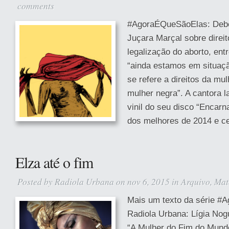
comments
#AgoraÉQueSãoElas: Debor
Juçara Marçal sobre direi
legalização do aborto, ent
“ainda estamos em situaçã
se refere a direitos da mu
mulher negra”. A cantora 
vinil do seu disco “Encar
dos melhores de 2014 e cen
Elza até o fim
Posted by
Radiola Urbana
on nov 6, 2015 in
Arquivo
,
Mat
Mais um texto da série #
Radiola Urbana: Lígia Nog
“A Mulher do Fim do Mundo