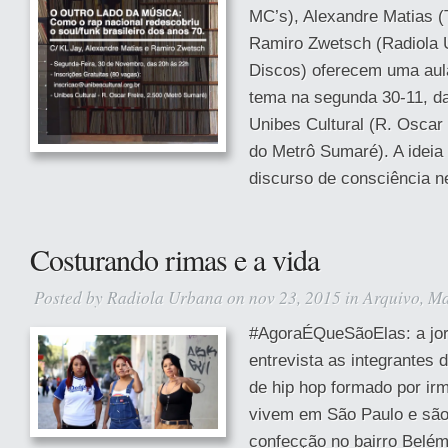
MC’s), Alexandre Matias (
Ramiro Zwetsch (Radiola 
Discos) oferecem uma aula
tema na segunda 30-11, da
Unibes Cultural (R. Oscar 
do Metrô Sumaré). A ideia
discurso de consciência ne
Costurando rimas e a vida
Posted by
Radiola Urbana
on nov 23, 2015 in
Arquivo
,
Ma
#AgoraÉQueSãoElas: a jorn
entrevista as integrantes 
de hip hop formado por ir
vivem em São Paulo e são
confecção no bairro Belém