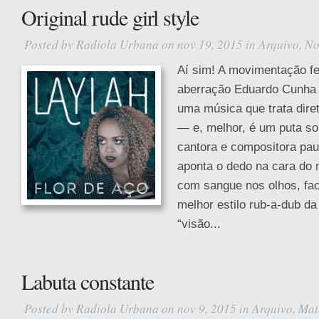
Original rude girl style
Posted by
Radiola Urbana
on nov 19, 2015 in
Arquivo
,
No
Aí sim! A movimentação fe
aberração Eduardo Cunha 
uma música que trata dire
— e, melhor, é um puta so
cantora e compositora pau
aponta o dedo na cara do
com sangue nos olhos, fac
melhor estilo rub-a-dub d
“visão...
Labuta constante
Posted by
Radiola Urbana
on nov 9, 2015 in
Arquivo
,
Mat