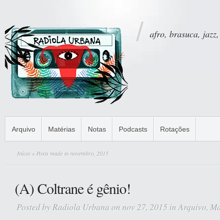
afro, brasuca, jazz,
Arquivo
Matérias
Notas
Podcasts
Rotações
Início
» Posts made in novembro, 2015
(A) Coltrane é gênio!
Posted by
Radiola Urbana
on nov 27, 2015 in
Arquivo
,
Ma