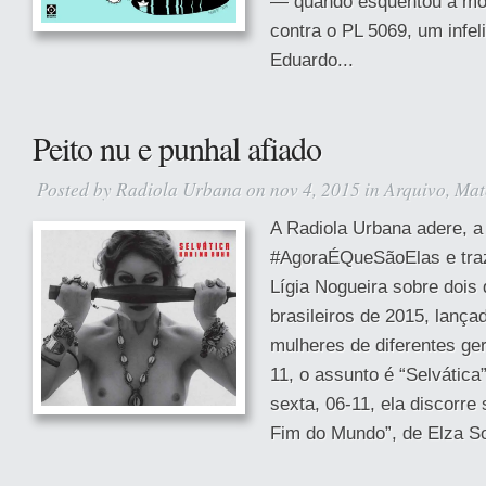
— quando esquentou a mob
contra o PL 5069, um infeli
Eduardo...
Peito nu e punhal afiado
Posted by
Radiola Urbana
on nov 4, 2015 in
Arquivo
,
Mat
A Radiola Urbana adere, a
#AgoraÉQueSãoElas e traz 
Lígia Nogueira sobre dois
brasileiros de 2015, lanç
mulheres de diferentes ger
11, o assunto é “Selvática
sexta, 06-11, ela discorre
Fim do Mundo”, de Elza S