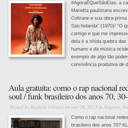
#AgoraÉQueSãoElas: a can
Marietta paulistana escrev
Coltrane e sua obra-prima
Satchidanda” (1970)! “O
comigo e que me impressio
dela é a nítida quebra das
humano e da música ocident
exemplo de algo tão pode
convivência produtiva de d
Aula gratuita: como o rap nacional re
soul / funk brasileiro dos anos 70, 30
Posted by
Radiola Urbana
on nov 26, 2015 in
Arquivo
,
No
Como o rap nacional redesc
brasileiro dos anos 70? K