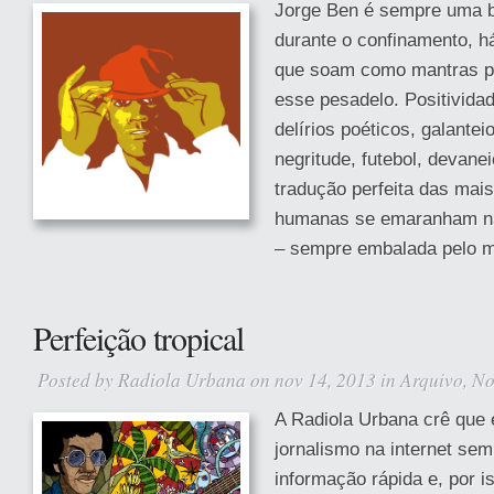
Jorge Ben é sempre uma 
durante o confinamento, há
que soam como mantras pr
esse pesadelo. Positividad
delírios poéticos, galantei
negritude, futebol, devane
tradução perfeita das mai
humanas se emaranham na 
– sempre embalada pelo mi
Perfeição tropical
Posted by
Radiola Urbana
on nov 14, 2013 in
Arquivo
,
No
A Radiola Urbana crê que 
jornalismo na internet se
informação rápida e, por i