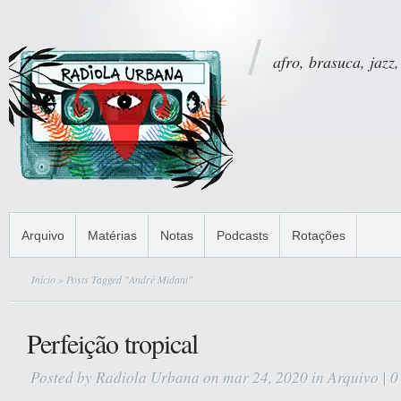
afro, brasuca, jazz,
Arquivo
Matérias
Notas
Podcasts
Rotações
Início
» Posts Tagged "André Midani"
Perfeição tropical
Posted by
Radiola Urbana
on mar 24, 2020 in
Arquivo
|
0