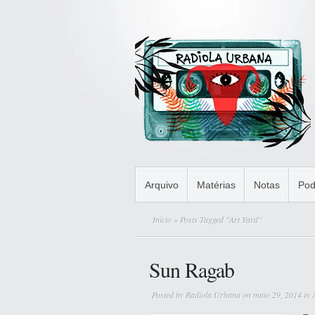
Arquivo
Matérias
Notas
Pod
Início
» Posts Tagged "Art Yard"
Sun Ragab
Posted by
Radiola Urbana
on maio 29, 2014 in