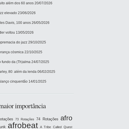
ito além dos 60 anos
20/07/2026
zz elevado
23/06/2026
les Davis, 100 anos
26/05/2026
tler voltou
13/05/2026
premacia do jazz
29/10/2025
rança cósmica
22/10/2025
 fundo da (Th)alma
24/07/2025
rley, 80: além da lenda
06/02/2025
lanço cinquentão
14/01/2025
maior importância
afro
otações
74 Rotações
73 Rotações
afrobeat
funk
A Tribe Called Quest