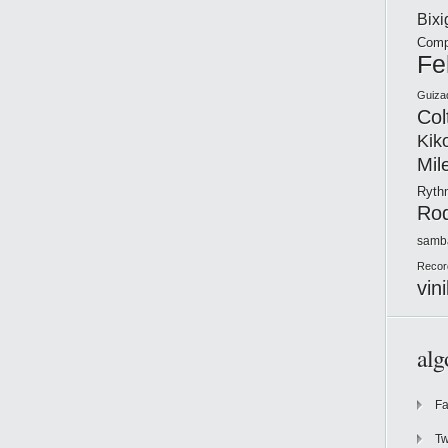
Bix
Comp
Fe
Guiza
Col
Kik
Mil
Ryt
Ro
samb
Recor
vini
alg
F
Tw