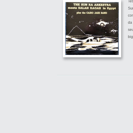
Te
Su
com
da
se
big