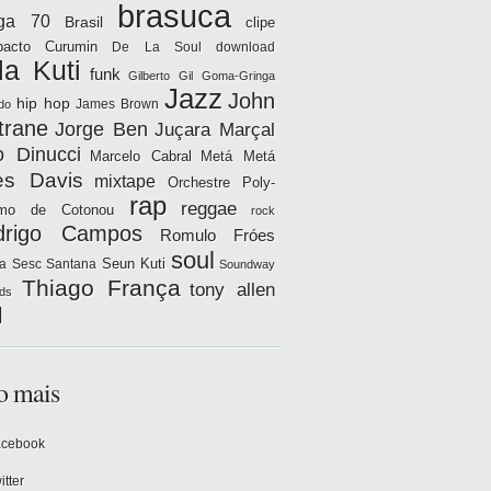
brasuca
iga 70
Brasil
clipe
acto
Curumin
De La Soul
download
la Kuti
funk
Gilberto Gil
Goma-Gringa
Jazz
John
hip hop
James Brown
do
trane
Jorge Ben
Juçara Marçal
o Dinucci
Marcelo Cabral
Metá Metá
es Davis
mixtape
Orchestre Poly-
rap
reggae
hmo de Cotonou
rock
drigo Campos
Romulo Fróes
soul
Seun Kuti
a
Sesc Santana
Soundway
Thiago França
tony allen
ds
l
o mais
acebook
itter