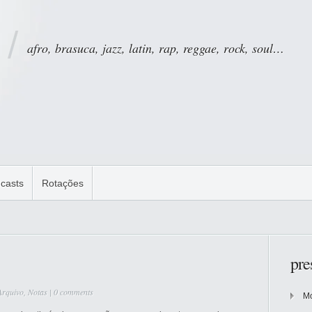
afro, brasuca, jazz, latin, rap, reggae, rock, soul…
casts
Rotações
pre
Arquivo
,
Notas
|
0 comments
Mo