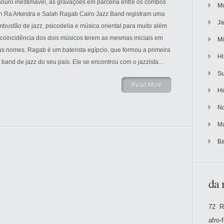
souro inestimável, as gravações em parceria entre os combos
Mu
n Ra Arkestra e Salah Ragab Cairo Jazz Band registram uma
Ja
bustão de jazz, psicodelia e música oriental para muito além
 coincidência dos dois músicos terem as mesmas iniciais em
Mi
us nomes. Ragab é um baterista egípcio, que formou a primeira
Hi
 band de jazz do seu país. Ele se encontrou com o jazzista...
Su
Read More
He
No
Ma
Ba
da 
72 R
afro-