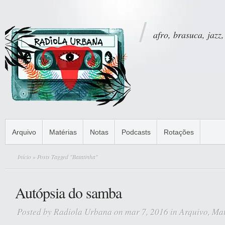
afro, brasuca, jazz,
Arquivo
Matérias
Notas
Podcasts
Rotações
Início
» Posts Tagged "Batatinha"
Autópsia do samba
Posted by
Radiola Urbana
on mar 7, 2016 in
Arquivo
,
Mat