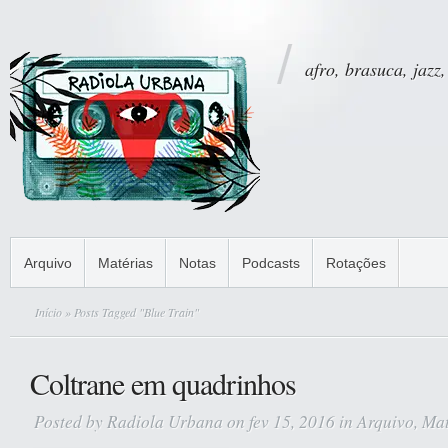
afro, brasuca, jazz,
Arquivo
Matérias
Notas
Podcasts
Rotações
Início
» Posts Tagged "Blue Train"
Coltrane em quadrinhos
Posted by
Radiola Urbana
on fev 15, 2016 in
Arquivo
,
Mat