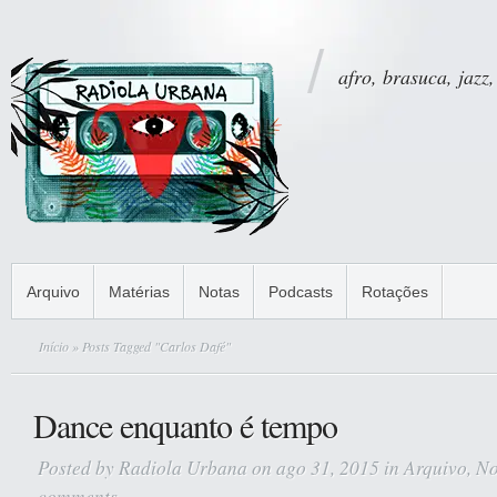
afro, brasuca, jazz,
Arquivo
Matérias
Notas
Podcasts
Rotações
Início
» Posts Tagged "Carlos Dafé"
Dance enquanto é tempo
Posted by
Radiola Urbana
on ago 31, 2015 in
Arquivo
,
No
comments