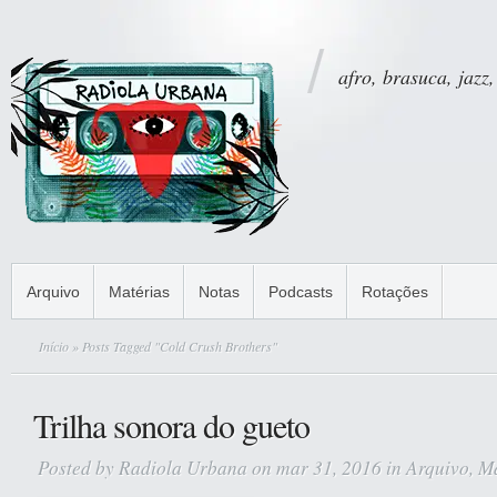
afro, brasuca, jazz,
Arquivo
Matérias
Notas
Podcasts
Rotações
Início
» Posts Tagged "Cold Crush Brothers"
Trilha sonora do gueto
Posted by
Radiola Urbana
on mar 31, 2016 in
Arquivo
,
Ma