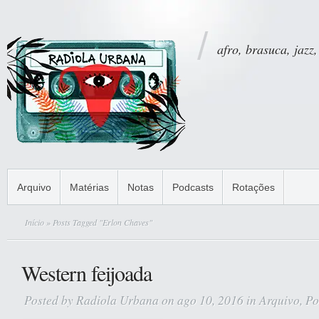
afro, brasuca, jazz,
Arquivo
Matérias
Notas
Podcasts
Rotações
Início
» Posts Tagged "Erlon Chaves"
Western feijoada
Posted by
Radiola Urbana
on ago 10, 2016 in
Arquivo
,
Po