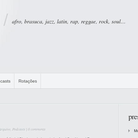
afro, brasuca, jazz, latin, rap, reggae, rock, soul…
casts
Rotações
pre
Arquivo
,
Podcasts
|
0 comments
Mo