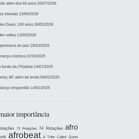
ito além dos 60 anos
20/07/2026
zz elevado
23/06/2026
les Davis, 100 anos
26/05/2026
tler voltou
13/05/2026
premacia do jazz
29/10/2025
rança cósmica
22/10/2025
 fundo da (Th)alma
24/07/2025
rley, 80: além da lenda
06/02/2025
lanço cinquentão
14/01/2025
maior importância
afro
otações
74 Rotações
73 Rotações
afrobeat
funk
A Tribe Called Quest