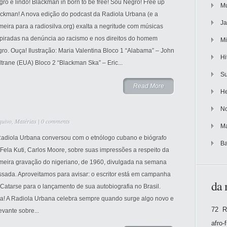
ro é lindo! Blackman in born to be free! Sou Negro! Free up
Mu
ackman! A nova edição do podcast da Radiola Urbana (e a
Ja
meira para a radiosilva.org) exalta a negritude com músicas
spiradas na denúncia ao racismo e nos direitos do homem
Mi
ro. Ouça! Ilustração: Maria Valentina Bloco 1 “Alabama” – John
Hi
trane (EUA) Bloco 2 “Blackman Ska” – Eric...
Su
Read More
He
No
quivo
,
Matérias
|
0 comments
Ma
Radiola Urbana conversou com o etnólogo cubano e biógrafo
Ba
Fela Kuti, Carlos Moore, sobre suas impressões a respeito da
imeira gravação do nigeriano, de 1960, divulgada na semana
ssada. Aproveitamos para avisar: o escritor está em campanha
da 
Catarse para o lançamento de sua autobiografia no Brasil.
ia! A Radiola Urbana celebra sempre quando surge algo novo e
72 R
evante sobre...
afro-