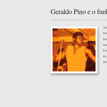
Geraldo Pino e o fun
Posted by
Radiola Urbana
on set 28, 2011 in
Ar
Ja
Fel
ba
aq
Em 
da 
de