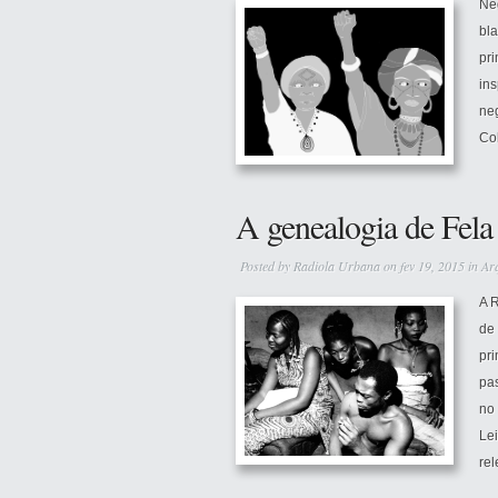
Neg
bl
pri
in
neg
Col
A genealogia de Fela
Posted by
Radiola Urbana
on fev 19, 2015 in
Ar
A 
de 
pr
pa
no 
Le
rel