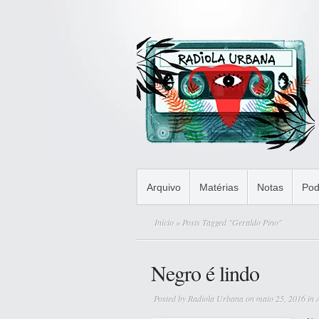
Arquivo
Matérias
Notas
Pod
Início
» Posts Tagged "Geraldo Pino"
Negro é lindo
Posted by
Radiola Urbana
on maio 25, 2016 in