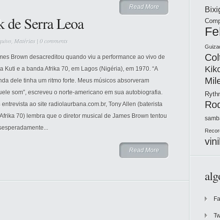
Read More
Bix
k de Serra Leoa
Comp
Fe
quivo
,
Matérias
|
0 comments
Guiza
Col
mes Brown desacreditou quando viu a performance ao vivo de
Kik
a Kuti e a banda Afrika 70, em Lagos (Nigéria), em 1970. “A
Mil
nda dele tinha um ritmo forte. Meus músicos absorveram
uele som”, escreveu o norte-americano em sua autobiografia.
Ryt
Ro
entrevista ao site radiolaurbana.com.br, Tony Allen (baterista
Afrika 70) lembra que o diretor musical de James Brown tentou
samb
sesperadamente...
Recor
vini
Read More
alg
F
Tw