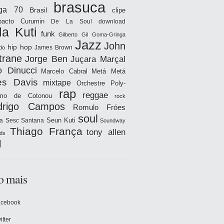
brasuca
iga 70
Brasil
clipe
acto
Curumin
De La Soul
download
la Kuti
funk
Gilberto Gil
Goma-Gringa
Jazz
John
hip hop
James Brown
do
trane
Jorge Ben
Juçara Marçal
o Dinucci
Marcelo Cabral
Metá Metá
es Davis
mixtape
Orchestre Poly-
rap
reggae
hmo de Cotonou
rock
drigo Campos
Romulo Fróes
soul
Seun Kuti
a
Sesc Santana
Soundway
Thiago França
tony allen
ds
l
o mais
acebook
itter