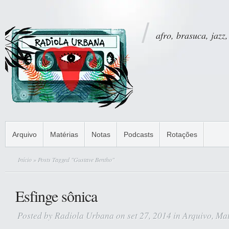
afro, brasuca, jazz,
Arquivo
Matérias
Notas
Podcasts
Rotações
Início
» Posts Tagged "Gustave Bentho"
Esfinge sônica
Posted by
Radiola Urbana
on set 27, 2014 in
Arquivo
,
Mat