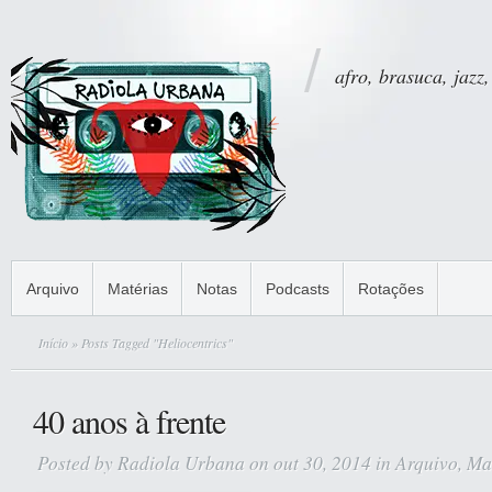
afro, brasuca, jazz,
Arquivo
Matérias
Notas
Podcasts
Rotações
Início
» Posts Tagged "Heliocentrics"
40 anos à frente
Posted by
Radiola Urbana
on out 30, 2014 in
Arquivo
,
Ma