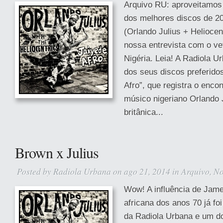
Arquivo RU: aproveitamos
dos melhores discos de 20
(Orlando Julius + Heliocent
nossa entrevista com o v
Nigéria. Leia! A Radiola U
dos seus discos preferido
Afro”, que registra o enco
músico nigeriano Orlando 
britânica...
Brown x Julius
Posted by
Radiola Urbana
on ago 21, 2014 in
Arquivo
,
No
Wow! A influência de Jam
africana dos anos 70 já fo
da Radiola Urbana e um d