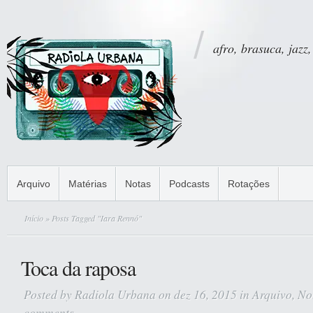
afro, brasuca, jazz,
Arquivo
Matérias
Notas
Podcasts
Rotações
Início
» Posts Tagged "Iara Rennó"
Toca da raposa
Posted by
Radiola Urbana
on dez 16, 2015 in
Arquivo
,
No
comments