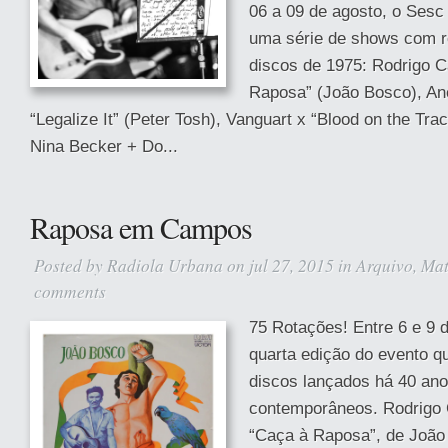
06 a 09 de agosto, o Sesc
uma série de shows com r
discos de 1975: Rodrigo 
Raposa” (João Bosco), An
“Legalize It” (Peter Tosh), Vanguart x “Blood on the Tra
Nina Becker + Do...
Raposa em Campos
Posted by
Radiola Urbana
on jul 27, 2015 in
Arquivo
,
Mat
comments
75 Rotações! Entre 6 e 9 
quarta edição do evento q
discos lançados há 40 anos
contemporâneos. Rodrigo 
“Caça à Raposa”, de João