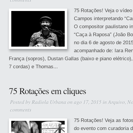
75 Rotações! Veja o vídeo
Campos interpretando “Ca
O compositor paulistano in
“Caça à Raposa” (João Bos
no dia 6 de agosto de 201
acompanhado de: Iara Ren
França (sopros), Dustan Gallas (baixo e piano elétrico),
7 cordas) e Thomas...
75 Rotações em cliques
Posted by
Radiola Urbana
on ago 17, 2015 in
Arquivo
,
No
comments
75 Rotações! Veja as foto
do evento com curadoria 