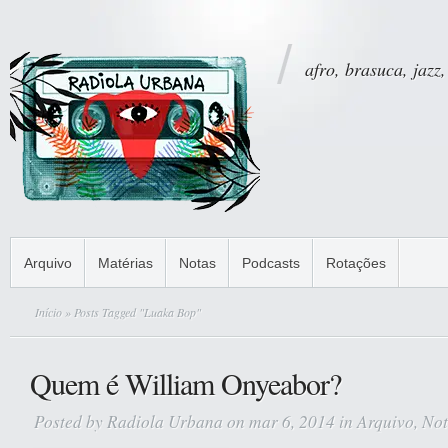
afro, brasuca, jazz,
Arquivo
Matérias
Notas
Podcasts
Rotações
Início
» Posts Tagged "Luaka Bop"
Quem é William Onyeabor?
Posted by
Radiola Urbana
on mar 6, 2014 in
Arquivo
,
Not