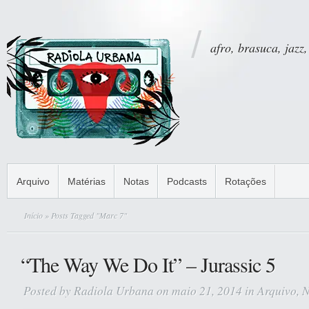
afro, brasuca, jazz,
Arquivo
Matérias
Notas
Podcasts
Rotações
Início
» Posts Tagged "Marc 7"
“The Way We Do It” – Jurassic 5
Posted by
Radiola Urbana
on maio 21, 2014 in
Arquivo
,
N