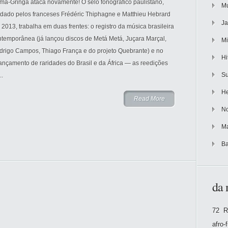
ma-Gringa ataca novamente! O selo fonográfico paulistano,
Mu
ndado pelos franceses Frédéric Thiphagne e Matthieu Hebrard
Ja
2013, trabalha em duas frentes: o registro da música brasileira
ntemporânea (já lançou discos de Metá Metá, Juçara Marçal,
Mi
drigo Campos, Thiago França e do projeto Quebrante) e no
Hi
ançamento de raridades do Brasil e da África — as reedições
Su
..
He
Read More
No
Ma
Ba
da 
72 R
afro-