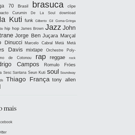
brasuca
iga 70
Brasil
clipe
acto
Curumin
De La Soul
download
la Kuti
funk
Gilberto Gil
Goma-Gringa
Jazz
John
hip hop
James Brown
do
trane
Jorge Ben
Juçara Marçal
o Dinucci
Marcelo Cabral
Metá Metá
es Davis
mixtape
Orchestre Poly-
rap
reggae
hmo de Cotonou
rock
drigo Campos
Romulo Fróes
soul
Seun Kuti
a
Sesc Santana
Soundway
Thiago França
tony allen
ds
l
o mais
acebook
itter