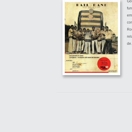
Go
fu
em 
co
Ro
rel
de.