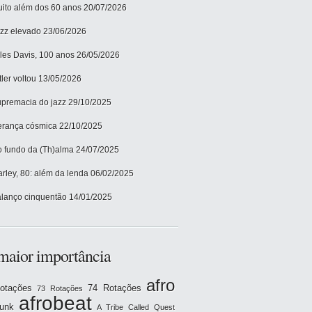
ito além dos 60 anos
20/07/2026
zz elevado
23/06/2026
les Davis, 100 anos
26/05/2026
tler voltou
13/05/2026
premacia do jazz
29/10/2025
rança cósmica
22/10/2025
 fundo da (Th)alma
24/07/2025
rley, 80: além da lenda
06/02/2025
lanço cinquentão
14/01/2025
maior importância
afro
otações
74 Rotações
73 Rotações
afrobeat
funk
A Tribe Called Quest