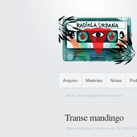
Arquivo
Matérias
Notas
Pod
Início
» Posts Tagged "Marco Nalesso"
Transe mandingo
Posted by
Radiola Urbana
on abr 26, 2016 in
Ar