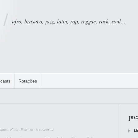
afro, brasuca, jazz, latin, rap, reggae, rock, soul…
casts
Rotações
pre
quivo
,
Notas
,
Podcasts
|
0 comments
Mo