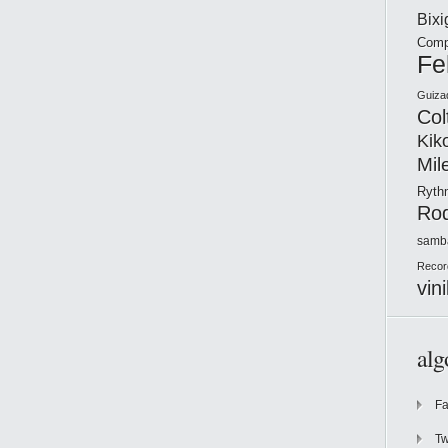
Bix
Comp
Fe
Guiza
Col
Kik
Mil
Ryt
Ro
samb
Recor
vini
alg
F
Tw