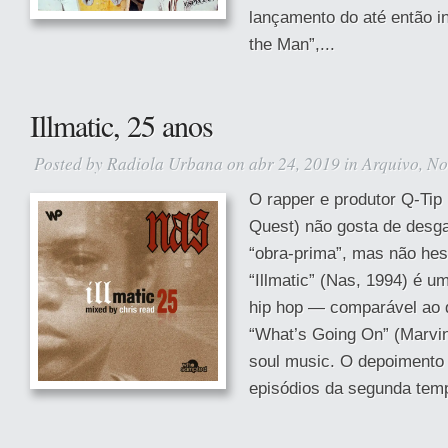
lançamento do até então in
the Man”,...
Illmatic, 25 anos
Posted by
Radiola Urbana
on abr 24, 2019 in
Arquivo
,
No
O rapper e produtor Q-Tip 
Quest) não gosta de desg
“obra-prima”, mas não hes
“Illmatic” (Nas, 1994) é um
hip hop — comparável ao 
“What’s Going On” (Marvi
soul music. O depoimento
episódios da segunda temp