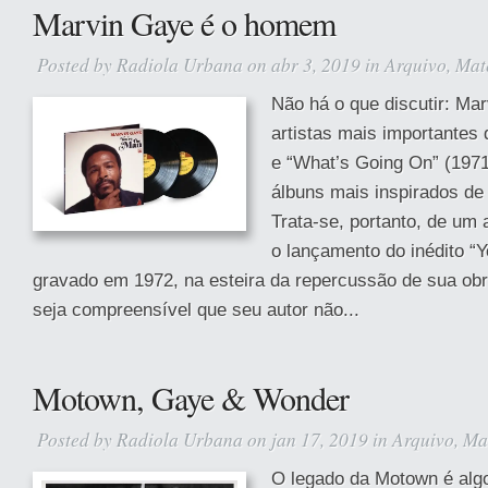
Marvin Gaye é o homem
Posted by
Radiola Urbana
on abr 3, 2019 in
Arquivo
,
Mat
Não há o que discutir: Ma
artistas mais importantes 
e “What’s Going On” (1971
álbuns mais inspirados de
Trata-se, portanto, de um
o lançamento do inédito “Y
gravado em 1972, na esteira da repercussão de sua obr
seja compreensível que seu autor não...
Motown, Gaye & Wonder
Posted by
Radiola Urbana
on jan 17, 2019 in
Arquivo
,
Ma
O legado da Motown é algo 