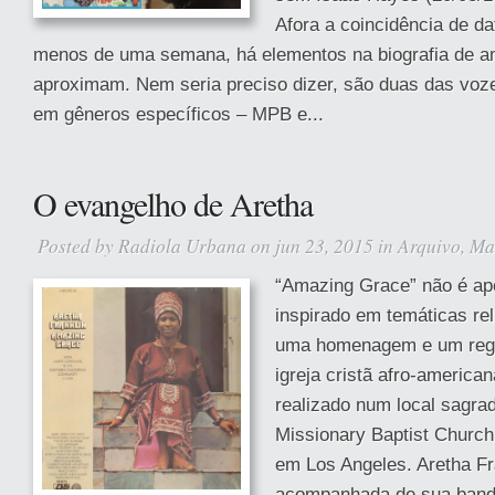
Afora a coincidência de d
menos de uma semana, há elementos na biografia de 
aproximam. Nem seria preciso dizer, são duas das voz
em gêneros específicos – MPB e...
O evangelho de Aretha
Posted by
Radiola Urbana
on jun 23, 2015 in
Arquivo
,
Ma
“Amazing Grace” não é ap
inspirado em temáticas rel
uma homenagem e um regist
igreja cristã afro-american
realizado num local sagra
Missionary Baptist Church,
em Los Angeles. Aretha Fr
acompanhada de sua banda