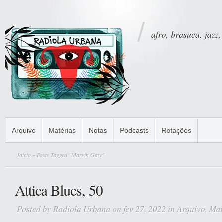
afro, brasuca, jazz,
Arquivo
Matérias
Notas
Podcasts
Rotações
Início
» Posts Tagged "Marvin Gaye"
Attica Blues, 50
Posted by
Radiola Urbana
on fev 27, 2022 in
Arquivo
,
Mat