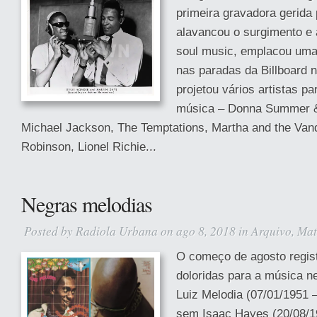
primeira gravadora gerida 
alavancou o surgimento e 
soul music, emplacou uma 
nas paradas da Billboard 
projetou vários artistas pa
música – Donna Summer 
Michael Jackson, The Temptations, Martha and the Van
Robinson, Lionel Richie...
Negras melodias
Posted by
Radiola Urbana
on ago 8, 2018 in
Arquivo
,
Mat
O começo de agosto regis
doloridas para a música 
Luiz Melodia (07/01/1951 
sem Isaac Hayes (20/08/1