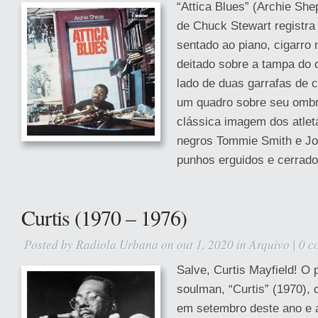
“Attica Blues” (Archie She
de Chuck Stewart registra
sentado ao piano, cigarro
deitado sobre a tampa do 
lado de duas garrafas de 
um quadro sobre seu ombro
clássica imagem dos atlet
negros Tommie Smith e Jo
punhos erguidos e cerrado
Curtis (1970 – 1976)
Posted by
Radiola Urbana
on out 1, 2020 in
Arquivo
|
0 c
Salve, Curtis Mayfield! O 
soulman, “Curtis” (1970),
em setembro deste ano e a