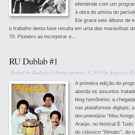
efeméride com um program
à obra do artista do perío
Ele grava seis álbuns de e
o trabalho desta fase resulta em uma das maravilhas d
70. Pioneiro ao incorporar o...
RU Dublab #1
Posted by
Radiola Urbana
on maio 3, 2019 in
Arquivo
,
Po
A primeira edição do prog
aborda os assuntos tratad
blog homônimo: a chegada
nas plataformas digitais; a
documentário “Meu Amigo F
Araújo, no festival É Tudo
do clássico “Illmatic”, do 