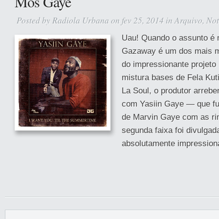
Mos Gaye
Posted by
Radiola Urbana
on fev 25, 2014 in
Arquivo
,
Not
Uau! Quando o assunto é 
Gazaway é um dos mais m
do impressionante projeto 
mistura bases de Fela Kut
La Soul, o produtor arreb
com Yasiin Gaye — que fu
de Marvin Gaye com as ri
segunda faixa foi divulgad
absolutamente impressiona