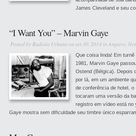
James Cleveland e seu cor
“I Want You” – Marvin Gaye
Posted by
Radiola Urbana
on set 30, 2014 in
Arquivo
,
Not
Que coisa linda! Em turnê
1981, Marvin Gaye passou
Ostend (Bélgica). Depois
por lá, em um ambiente qu
de conferência de hotel, 
tocaram uma versão da bal
registro em vídeo está no
Gaye mostra sem dificuldade seu timbre único esparra