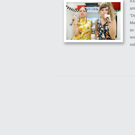
A 
am
“De
Mar
as
re
out