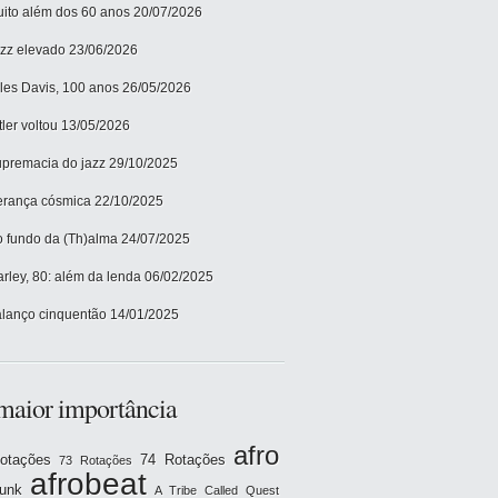
ito além dos 60 anos
20/07/2026
zz elevado
23/06/2026
les Davis, 100 anos
26/05/2026
tler voltou
13/05/2026
premacia do jazz
29/10/2025
rança cósmica
22/10/2025
 fundo da (Th)alma
24/07/2025
rley, 80: além da lenda
06/02/2025
lanço cinquentão
14/01/2025
maior importância
afro
otações
74 Rotações
73 Rotações
afrobeat
funk
A Tribe Called Quest