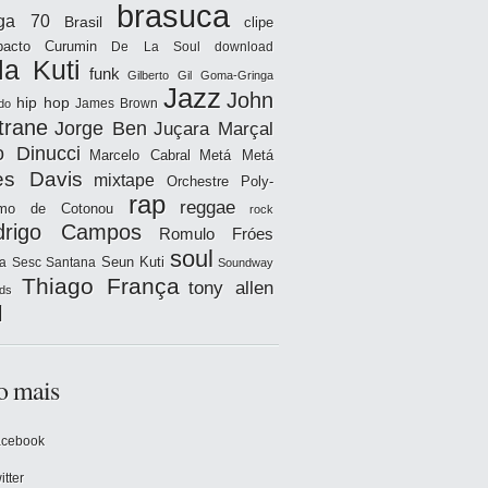
brasuca
iga 70
Brasil
clipe
acto
Curumin
De La Soul
download
la Kuti
funk
Gilberto Gil
Goma-Gringa
Jazz
John
hip hop
James Brown
do
trane
Jorge Ben
Juçara Marçal
o Dinucci
Marcelo Cabral
Metá Metá
es Davis
mixtape
Orchestre Poly-
rap
reggae
hmo de Cotonou
rock
drigo Campos
Romulo Fróes
soul
Seun Kuti
a
Sesc Santana
Soundway
Thiago França
tony allen
ds
l
o mais
acebook
itter