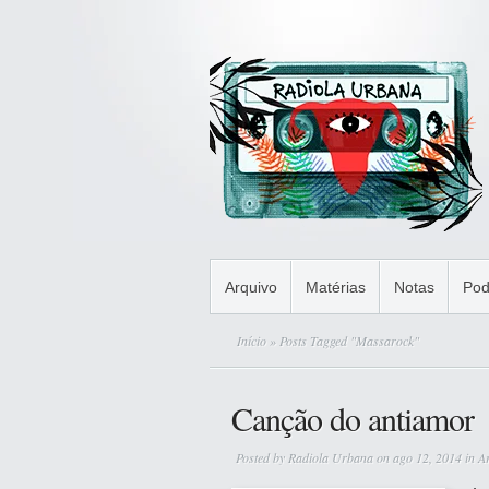
Arquivo
Matérias
Notas
Pod
Início
» Posts Tagged "Massarock"
Canção do antiamor
Posted by
Radiola Urbana
on ago 12, 2014 in
A