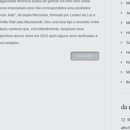
sagacidade feminina acaba de ganhar um mini-hino sobre
Mu
ores impossíveis e/ou não correspondidos e/ou proibidos:
Ja
sse Jeito”, da dupla Mercúrias, formada por Lurdez da Luz e
ietta Vital (aka Massarock). Deu uma boa liga o encontro entre
Mi
 duas cantoras que, coincidentemente, lançaram seus
Hi
spectivos discos solos em 2010 após alguns anos dedicadas a
Su
ros projetos...
He
Read More
No
Ma
Ba
da 
72 R
afro-