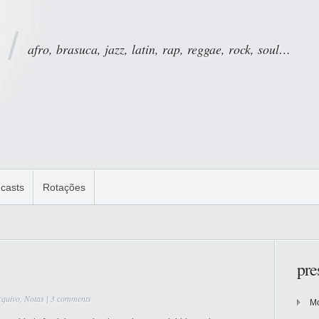
afro, brasuca, jazz, latin, rap, reggae, rock, soul…
casts
Rotações
pre
rquivo
,
Notas
|
3 comments
Mo