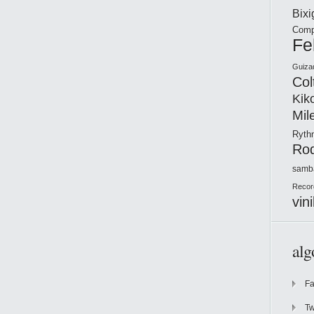
Bix
Comp
Fe
Guiza
Col
Kik
Mil
Ryt
Ro
samb
Recor
vini
alg
F
Tw