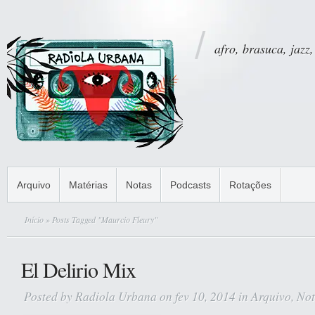
afro, brasuca, jazz,
Arquivo
Matérias
Notas
Podcasts
Rotações
Início
» Posts Tagged "Maurcio Fleury"
El Delirio Mix
Posted by
Radiola Urbana
on fev 10, 2014 in
Arquivo
,
Not