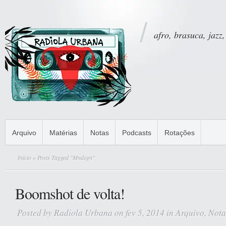
afro, brasuca, jazz,
Arquivo
Matérias
Notas
Podcasts
Rotações
Início
» Posts Tagged "Mndsgn"
Boomshot de volta!
Posted by
Radiola Urbana
on fev 5, 2014 in
Arquivo
,
Nota