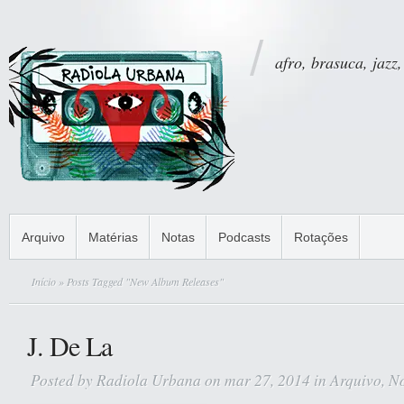
afro, brasuca, jazz,
Arquivo
Matérias
Notas
Podcasts
Rotações
Início
» Posts Tagged "New Album Releases"
J. De La
Posted by
Radiola Urbana
on mar 27, 2014 in
Arquivo
,
No