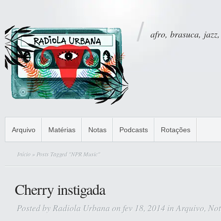
afro, brasuca, jazz,
Arquivo
Matérias
Notas
Podcasts
Rotações
Início
» Posts Tagged "NPR Music"
Cherry instigada
Posted by
Radiola Urbana
on fev 18, 2014 in
Arquivo
,
Not