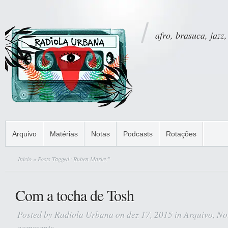
afro, brasuca, jazz,
Arquivo
Matérias
Notas
Podcasts
Rotações
Início
» Posts Tagged "Ruben Marley"
Com a tocha de Tosh
Posted by
Radiola Urbana
on dez 17, 2015 in
Arquivo
,
No
comments