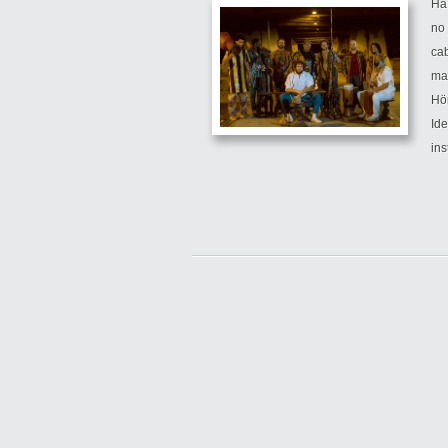
Há
no 
ca
ma
Hö
Id
ins