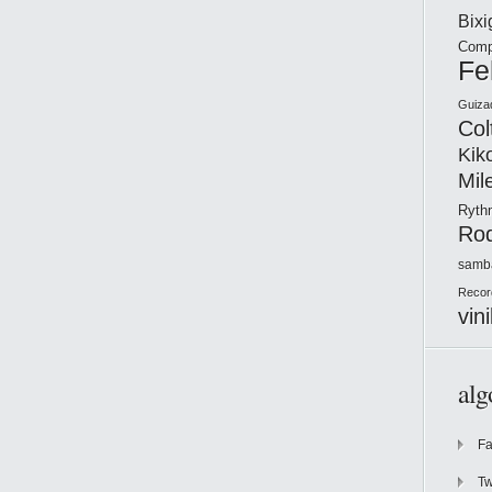
Bix
Comp
Fe
Guiza
Col
Kik
Mil
Ryt
Ro
samb
Recor
vini
alg
F
Tw