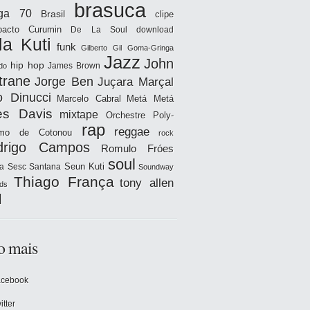
brasuca
iga 70
Brasil
clipe
acto
Curumin
De La Soul
download
la Kuti
funk
Gilberto Gil
Goma-Gringa
Jazz
John
hip hop
James Brown
do
trane
Jorge Ben
Juçara Marçal
o Dinucci
Marcelo Cabral
Metá Metá
es Davis
mixtape
Orchestre Poly-
rap
reggae
hmo de Cotonou
rock
drigo Campos
Romulo Fróes
soul
Seun Kuti
a
Sesc Santana
Soundway
Thiago França
tony allen
ds
l
o mais
acebook
itter