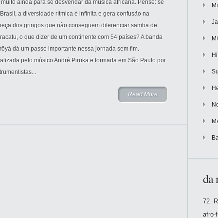
 muito ainda para se desvendar da música africana. Pense: se
Mu
Brasil, a diversidade rítmica é infinita e gera confusão na
Ja
beça dos gringos que não conseguem diferenciar samba de
racatu, o que dizer de um continente com 54 países? A banda
Mi
röyá dá um passo importante nessa jornada sem fim.
Hi
ealizada pelo músico André Piruka e formada em São Paulo por
Su
trumentistas...
He
Read More
No
Ma
Ba
da 
72 R
afro-