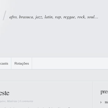
afro, brasuca, jazz, latin, rap, reggae, rock, soul…
casts
Rotações
pre
este
quivo
,
Matérias
|
0 comments
Mo