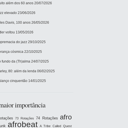
ito além dos 60 anos
20/07/2026
zz elevado
23/06/2026
les Davis, 100 anos
26/05/2026
tler voltou
13/05/2026
premacia do jazz
29/10/2025
rança cósmica
22/10/2025
 fundo da (Th)alma
24/07/2025
rley, 80: além da lenda
06/02/2025
lanço cinquentão
14/01/2025
maior importância
afro
otações
74 Rotações
73 Rotações
afrobeat
funk
A Tribe Called Quest