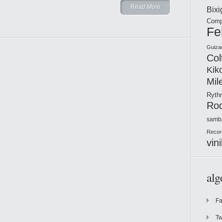
Read More
Bix
Comp
Fe
Guiza
Col
Kik
Mil
Ryt
Ro
samb
Recor
vini
alg
F
Tw