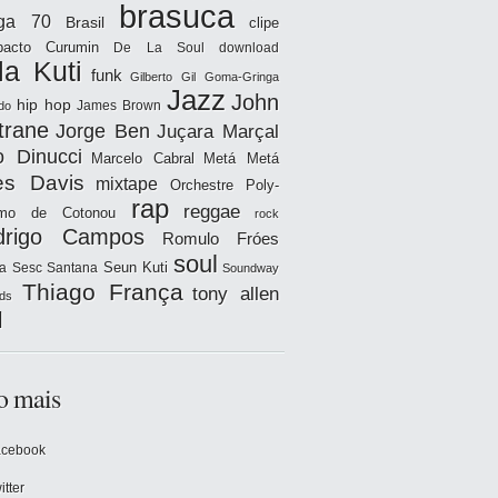
brasuca
iga 70
Brasil
clipe
acto
Curumin
De La Soul
download
la Kuti
funk
Gilberto Gil
Goma-Gringa
Jazz
John
hip hop
James Brown
do
trane
Jorge Ben
Juçara Marçal
o Dinucci
Marcelo Cabral
Metá Metá
es Davis
mixtape
Orchestre Poly-
rap
reggae
hmo de Cotonou
rock
drigo Campos
Romulo Fróes
soul
Seun Kuti
a
Sesc Santana
Soundway
Thiago França
tony allen
ds
l
o mais
acebook
itter