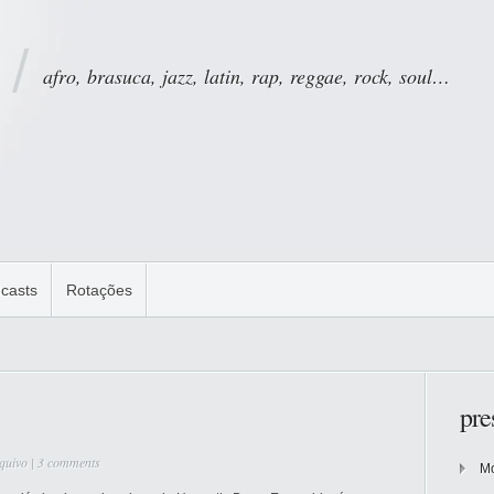
afro, brasuca, jazz, latin, rap, reggae, rock, soul…
casts
Rotações
pre
quivo
|
3 comments
Mo