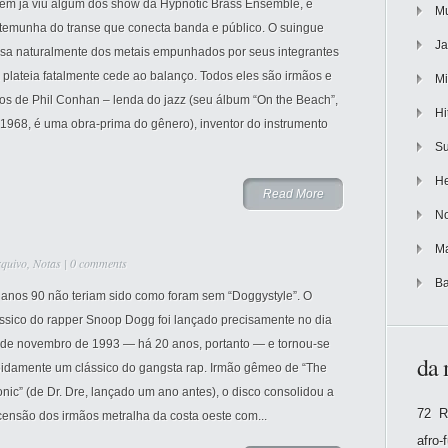
em já viu algum dos show da Hypnotic Brass Ensemble, é
Mu
stemunha do transe que conecta banda e público. O suingue
Ja
lsa naturalmente dos metais empunhados por seus integrantes
 plateia fatalmente cede ao balanço. Todos eles são irmãos e
Mi
hos de Phil Conhan – lenda do jazz (seu álbum “On the Beach”,
Hi
1968, é uma obra-prima do gênero), inventor do instrumento
Su
He
Read More
No
Ma
quivo
,
Notas
|
0 comments
Ba
 anos 90 não teriam sido como foram sem “Doggystyle”. O
ássico do rapper Snoop Dogg foi lançado precisamente no dia
 de novembro de 1993 — há 20 anos, portanto — e tornou-se
da 
pidamente um clássico do gangsta rap. Irmão gêmeo de “The
nic” (de Dr. Dre, lançado um ano antes), o disco consolidou a
72 R
censão dos irmãos metralha da costa oeste com...
afro-