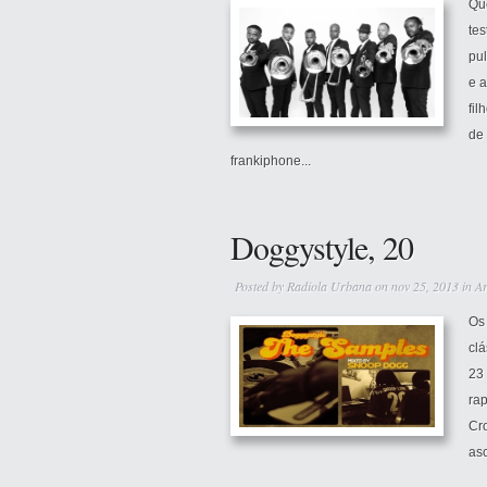
Qu
te
pu
e a
fil
de 
frankiphone...
Doggystyle, 20
Posted by
Radiola Urbana
on nov 25, 2013 in
Ar
Os
cl
23
ra
Cro
as