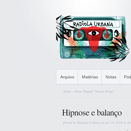
Arquivo
Matérias
Notas
Pod
Início
» Posts Tagged "Snoop Dogg"
Hipnose e balanço
Posted by
Radiola Urbana
on jun 19, 2019 in
Ar