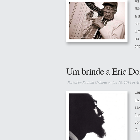
As 
São
a u
se
Um
na 
cri
Um brinde a Eric Do
Posted by
Radiola Urbana
on jun 18, 2014 in
Ar
Lei
ja
sax
Jor
Jor
Cec