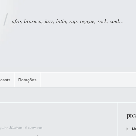
afro, brasuca, jazz, latin, rap, reggae, rock, soul…
casts
Rotações
pre
quivo
,
Matérias
|
0 comments
Mo