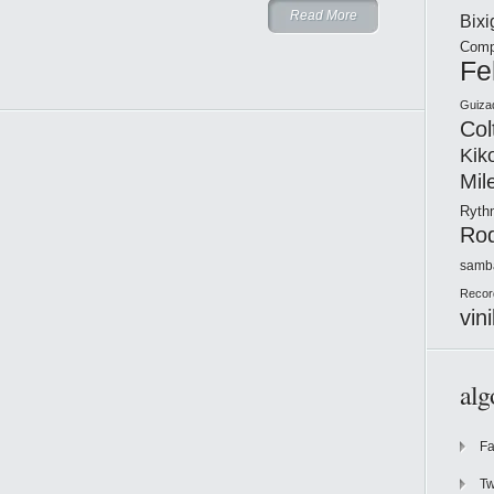
Read More
Bix
Comp
Fe
Guiza
Col
Kik
Mil
Ryt
Ro
samb
Recor
vini
alg
F
Tw