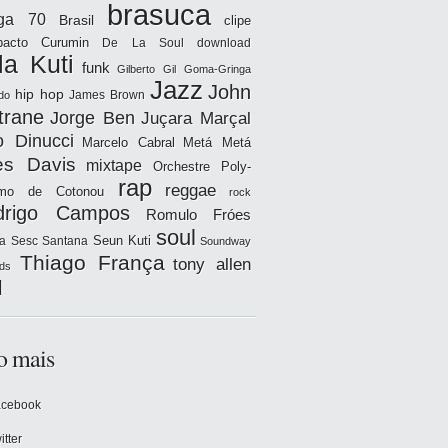
brasuca
iga 70
Brasil
clipe
acto
Curumin
De La Soul
download
la Kuti
funk
Gilberto Gil
Goma-Gringa
Jazz
John
hip hop
James Brown
do
trane
Jorge Ben
Juçara Marçal
o Dinucci
Marcelo Cabral
Metá Metá
es Davis
mixtape
Orchestre Poly-
rap
reggae
hmo de Cotonou
rock
drigo Campos
Romulo Fróes
soul
Seun Kuti
a
Sesc Santana
Soundway
Thiago França
tony allen
ds
l
o mais
acebook
itter