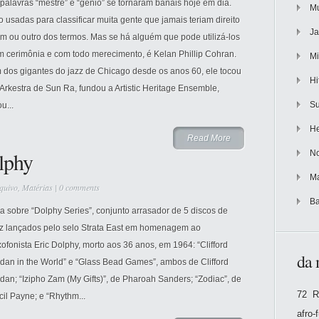
palavras “mestre” e “gênio” se tornaram banais hoje em dia.
Mu
 usadas para classificar muita gente que jamais teriam direito
Ja
m ou outro dos termos. Mas se há alguém que pode utilizá-los
m cerimônia e com todo merecimento, é Kelan Phillip Cohran.
Mi
 dos gigantes do jazz de Chicago desde os anos 60, ele tocou
Hi
Arkestra de Sun Ra, fundou a Artistic Heritage Ensemble,
Su
ou...
He
Read More
lphy
No
Ma
quivo
,
Matérias
|
0 comments
Ba
a sobre “Dolphy Series”, conjunto arrasador de 5 discos de
zz lançados pelo selo Strata East em homenagem ao
ofonista Eric Dolphy, morto aos 36 anos, em 1964: “Clifford
da 
dan in the World” e “Glass Bead Games”, ambos de Clifford
dan; “Izipho Zam (My Gifts)”, de Pharoah Sanders; “Zodiac”, de
72 R
il Payne; e “Rhythm...
afro-