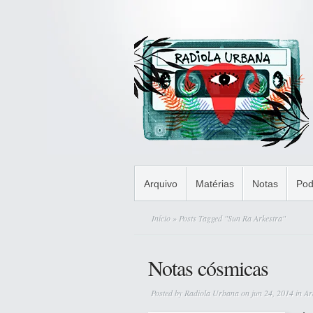
Arquivo
Matérias
Notas
Pod
Início
» Posts Tagged "Sun Ra Arkestra"
Notas cósmicas
Posted by
Radiola Urbana
on jun 24, 2014 in
Ar