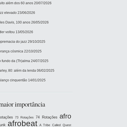
ito além dos 60 anos
20/07/2026
zz elevado
23/06/2026
les Davis, 100 anos
26/05/2026
tler voltou
13/05/2026
premacia do jazz
29/10/2025
rança cósmica
22/10/2025
 fundo da (Th)alma
24/07/2025
rley, 80: além da lenda
06/02/2025
lanço cinquentão
14/01/2025
maior importância
afro
otações
74 Rotações
73 Rotações
afrobeat
funk
A Tribe Called Quest