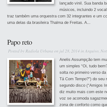
lançado vinil. Sua banda 
músicos, incluindo 2 vocal
traz também uma orquestra com 32 integrantes e um 
uma delas da brasileira Thalma de Freitas. A...
Papo reto
Posted by
Radiola Urbana
on jul 28, 2014 in
Arquivo
,
Not
Anelis Assumpção tem muit
um simples “Oi, tudo bem?
solta no primeiro verso da
Tá Com Tempo?”) do seu 
segundo disco (“Amigos Im
diz muito mais com este n
voz se acomoda sagazme
zona de conforto como que