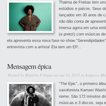
Thalma de Freitas tem uma
estúdios e palcos. Seus do
lançados em 30 anos de ca
não dão conta de apresent
Imersa agora em uma estét
(e preto!) com músicos de
ela apresenta essa nova fase no show “Serendipidades”
entrevista com a artista! Ela tem um EP...
Mensagem épica
Posted by
Radiola Urbana
on out 19, 2015 in
Arquivo
,
Ma
“The Epic”, o primeiro álb
saxofonista Kamasi Washin
nome. São 172 minutos di
músicas e 3 discos, seja