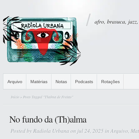
afro, brasuca, jazz,
Arquivo
Matérias
Notas
Podcasts
Rotações
Início
» Posts Tagged "Thalma de Freitas"
No fundo da (Th)alma
Posted by
Radiola Urbana
on jul 24, 2025 in
Arquivo
,
Mat