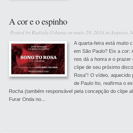
A cor e o espinho
Posted by
Radiola Urbana
on maio 28, 2014 in
Arquivo
,
N
A quarta-feira está muito 
em São Paulo? Eis a cor:
nos dá a honra e o prazer 
clipe de seu próximo disco
Rosa”! O vídeo, aquecido pe
de Paulo Ito, reafirma o es
Rocha (também responsável pela concepção do clipe alt
Furar Onda no...