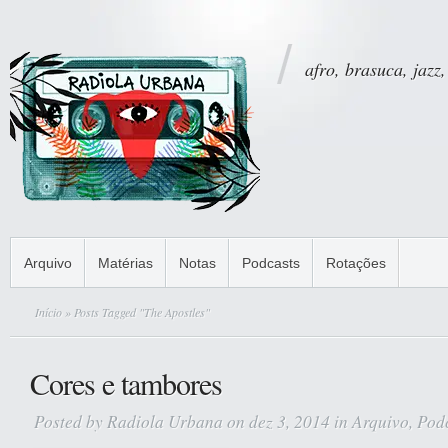
afro, brasuca, jazz,
Arquivo
Matérias
Notas
Podcasts
Rotações
Início
» Posts Tagged "The Apostles"
Cores e tambores
Posted by
Radiola Urbana
on dez 3, 2014 in
Arquivo
,
Pod