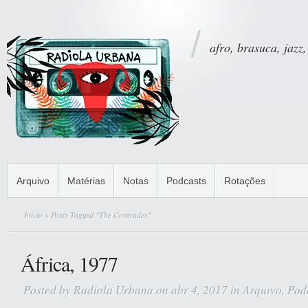
afro, brasuca, jazz,
Arquivo
Matérias
Notas
Podcasts
Rotações
Início
» Posts Tagged "The Comrades"
África, 1977
Posted by
Radiola Urbana
on abr 4, 2017 in
Arquivo
,
Pod